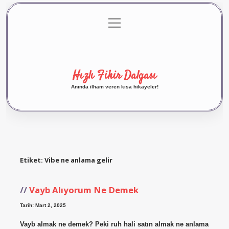
menüyü
Anasayfa
Gizlilik Politikası
Yasal Uyarı
aç
Hakkımızda
Hızlı Fikir Dalgası
Anında ilham veren kısa hikayeler!
Etiket:
Vibe ne anlama gelir
Vayb Alıyorum Ne Demek
Tarih: Mart 2, 2025
Vayb almak ne demek? Peki ruh hali satın almak ne anlama