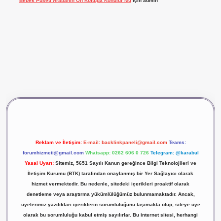
Bebek Puseti Arabanın Ön Koltuğa Konulur Mu
için
admin
vdcasino giriş
betexper
Reklam ve İletişim:
E-mail:
backlinkpaneli@gmail.com
Teams:
forumhizmeti@gmail.com
Whatsapp: 0262 606 0 726
Telegram: @karabul
Yasal Uyarı:
Sitemiz, 5651 Sayılı Kanun gereğince Bilgi Teknolojileri ve
İletişim Kurumu (BTK) tarafından onaylanmış bir Yer Sağlayıcı olarak
hizmet vermektedir. Bu nedenle, sitedeki içerikleri proaktif olarak
denetleme veya araştırma yükümlülüğümüz bulunmamaktadır. Ancak,
üyelerimiz yazdıkları içeriklerin sorumluluğunu taşımakta olup, siteye üye
olarak bu sorumluluğu kabul etmiş sayılırlar. Bu internet sitesi, herhangi