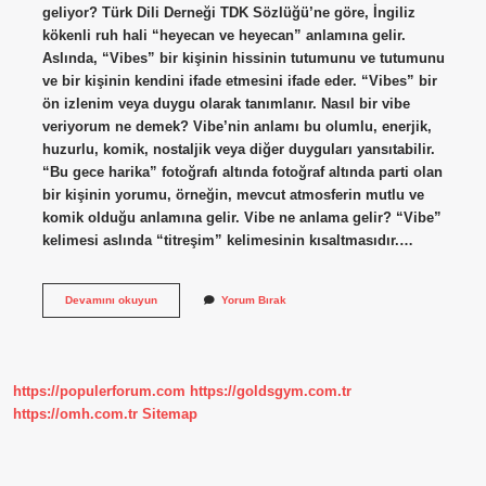
geliyor? Türk Dili Derneği TDK Sözlüğü’ne göre, İngiliz
kökenli ruh hali “heyecan ve heyecan” anlamına gelir.
Aslında, “Vibes” bir kişinin hissinin tutumunu ve tutumunu
ve bir kişinin kendini ifade etmesini ifade eder. “Vibes” bir
ön izlenim veya duygu olarak tanımlanır. Nasıl bir vibe
veriyorum ne demek? Vibe’nin anlamı bu olumlu, enerjik,
huzurlu, komik, nostaljik veya diğer duyguları yansıtabilir.
“Bu gece harika” fotoğrafı altında fotoğraf altında parti olan
bir kişinin yorumu, örneğin, mevcut atmosferin mutlu ve
komik olduğu anlamına gelir. Vibe ne anlama gelir? “Vibe”
kelimesi aslında “titreşim” kelimesinin kısaltmasıdır.…
Vayb
Devamını okuyun
Yorum Bırak
Alıyorum
Ne
Demek
https://populerforum.com
https://goldsgym.com.tr
https://omh.com.tr
Sitemap