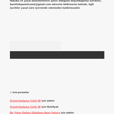
Hukuka ve yasal düzenlemelere aykırı olduğunu düşündüğünüz içerikleri,
backlinkpanelicomtr@gmail.com
adresine bildirmeniz halinde, ilgili
içerikler yasal süre içerisinde sitemizden kaldırılacaktır.
Arama
Son yorumlar
Granit Kaplama Çizilir Mi
için
admin
Granit Kaplama Çizilir Mi
için
HızlıAyak
Bir Yolun Otoban Olduğunu Nasıl Anlarız
için
admin