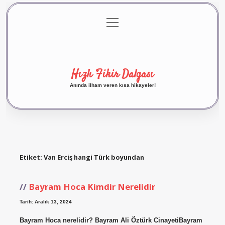
menüyü
Anasayfa
Gizlilik Politikası
Yasal Uyarı
aç
Hakkımızda
Hızlı Fikir Dalgası
Anında ilham veren kısa hikayeler!
Etiket:
Van Erciş hangi Türk boyundan
Bayram Hoca Kimdir Nerelidir
Tarih: Aralık 13, 2024
Bayram Hoca nerelidir? Bayram Ali Öztürk CinayetiBayram