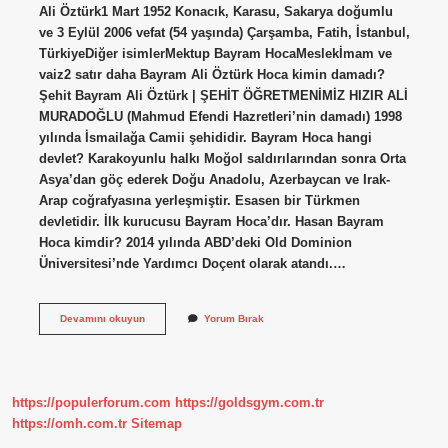
Ali Öztürk1 Mart 1952 Konacık, Karasu, Sakarya doğumlu
ve 3 Eylül 2006 vefat (54 yaşında) Çarşamba, Fatih, İstanbul,
TürkiyeDiğer isimlerMektup Bayram HocaMeslekİmam ve
vaiz2 satır daha Bayram Ali Öztürk Hoca kimin damadı?
Şehit Bayram Ali Öztürk | ŞEHİT ÖĞRETMENİMİZ HIZIR ALİ
MURADOĞLU (Mahmud Efendi Hazretleri’nin damadı) 1998
yılında İsmailağa Camii şehididir. Bayram Hoca hangi
devlet? Karakoyunlu halkı Moğol saldırılarından sonra Orta
Asya’dan göç ederek Doğu Anadolu, Azerbaycan ve Irak-
Arap coğrafyasına yerleşmiştir. Esasen bir Türkmen
devletidir. İlk kurucusu Bayram Hoca’dır. Hasan Bayram
Hoca kimdir? 2014 yılında ABD’deki Old Dominion
Üniversitesi’nde Yardımcı Doçent olarak atandı.…
Bayram
Devamını okuyun
Yorum Bırak
Hoca
Kimdir
Nerelidir
https://populerforum.com
https://goldsgym.com.tr
https://omh.com.tr
Sitemap