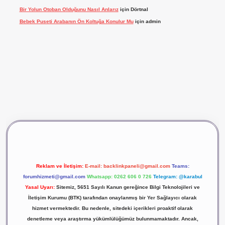
Bir Yolun Otoban Olduğunu Nasıl Anlarız
için
Dörtnal
Bebek Puseti Arabanın Ön Koltuğa Konulur Mu
için
admin
vdcasino giriş
betexper
Reklam ve İletişim:
E-mail:
backlinkpaneli@gmail.com
Teams:
forumhizmeti@gmail.com
Whatsapp: 0262 606 0 726
Telegram: @karabul
Yasal Uyarı:
Sitemiz, 5651 Sayılı Kanun gereğince Bilgi Teknolojileri ve
İletişim Kurumu (BTK) tarafından onaylanmış bir Yer Sağlayıcı olarak
hizmet vermektedir. Bu nedenle, sitedeki içerikleri proaktif olarak
denetleme veya araştırma yükümlülüğümüz bulunmamaktadır. Ancak,