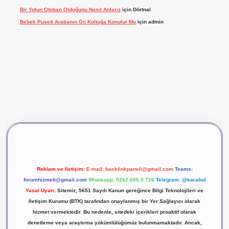
Bir Yolun Otoban Olduğunu Nasıl Anlarız
için
Dörtnal
Bebek Puseti Arabanın Ön Koltuğa Konulur Mu
için
admin
vdcasino giriş
betexper
Reklam ve İletişim:
E-mail:
backlinkpaneli@gmail.com
Teams:
forumhizmeti@gmail.com
Whatsapp: 0262 606 0 726
Telegram: @karabul
Yasal Uyarı:
Sitemiz, 5651 Sayılı Kanun gereğince Bilgi Teknolojileri ve
İletişim Kurumu (BTK) tarafından onaylanmış bir Yer Sağlayıcı olarak
hizmet vermektedir. Bu nedenle, sitedeki içerikleri proaktif olarak
denetleme veya araştırma yükümlülüğümüz bulunmamaktadır. Ancak,