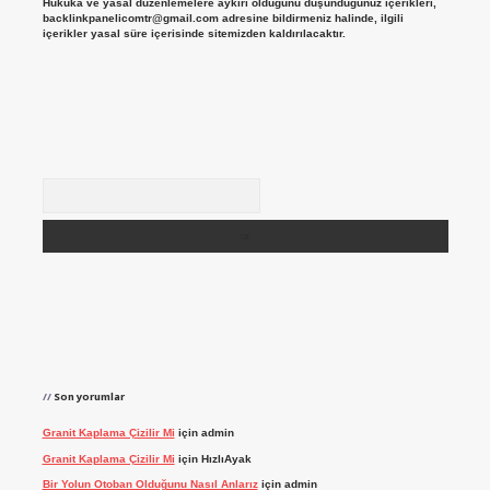
Hukuka ve yasal düzenlemelere aykırı olduğunu düşündüğünüz içerikleri,
backlinkpanelicomtr@gmail.com
adresine bildirmeniz halinde, ilgili
içerikler yasal süre içerisinde sitemizden kaldırılacaktır.
Arama
Son yorumlar
Granit Kaplama Çizilir Mi
için
admin
Granit Kaplama Çizilir Mi
için
HızlıAyak
Bir Yolun Otoban Olduğunu Nasıl Anlarız
için
admin