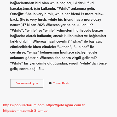
bağlaçlarından biri olan while bağlacı, iki farklı fikri
karşılaştırmak için kullanılır. “While” anlamına gelir.
Örneğin: She is very hırslı, while her friend is more relax-
back. (He is very hırslı, while his friend has a more cozy
nature.)17 Nisan 2023 Whereas yerine ne kullanılır?
“While”, “while” ve “while” kelimeleri İngilizcede benzer
bağlaçlar olarak kullanılır, ancak kullanımları ve bağlamları
farklı olabilir. Whereas nasıl çevrilir? “whas” ile başlayıp
cümleciklerle biten cümleler “…than”, “…since” ile
çevrilirse, “whas” kelimesinin İngilizce sözleşmedeki
anlamını gösterir. Whereas’dan sonra virgül gelir mi?
“While” bir yan cümle olduğundan, virgül “while”dan önce
gelir, sonra değil.5…
Whereas
Devamını okuyun
Yorum Bırak
Ne
Demek
https://populerforum.com
https://goldsgym.com.tr
https://omh.com.tr
Sitemap