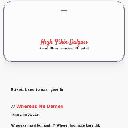
menüyü
Anasayfa
Gizlilik Politikası
Yasal Uyarı
aç
Hakkımızda
Hızlı Fikir Dalgası
Anında ilham veren kısa hikayeler!
Etiket:
Used to nasıl çevrilir
Whereas Ne Demek
Tarih: Ekim 30, 2024
Whereas nasıl kullanılır? Where: İngilizce karşıtlık