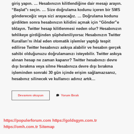
giriş yapın. … Hesabınızın kilitlendiğine dair mesajı arayın.
“Başlat”ı seçin. … Size doğrulama kodunu içeren bir SMS
göndereceğiz veya sizi arayacağız. … Doğrulama kodunu
girdikten sonra hesabınızın kilidini açmak için “Gönder”e
tıklayın. Twitter hesap kilitlenmesi neden olur? Hesabınızın
tehlikeye girdiğinden şüpheleniliyorsa: Hesabınızın Twitter
Kuralları’nı ihlal eden otomatik işlemler yaptığı tespit
edilirse Twitter hesabınızı askıya alabilir ve hesabın gerçek
sahibi olduğunuzu doğrulamanızı isteyebilir. Twitter askıya
alınan hesap ne zaman kapanır? Twitter hesabınızı devre
dışı bırakma veya silme Hesabınıza devre dışı bırakma
işleminden sonraki 30 gün içinde erişim sağlamazsanız,
hesabınız silinecek ve kullanıcı adınız artık…
Twitter
Devamını okuyun
Yorum Bırak
Hesabı
Neden
Askıya
Alınır
https://populerforum.com
https://goldsgym.com.tr
https://omh.com.tr
Sitemap