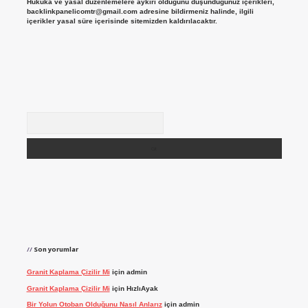
Hukuka ve yasal düzenlemelere aykırı olduğunu düşündüğünüz içerikleri,
backlinkpanelicomtr@gmail.com
adresine bildirmeniz halinde, ilgili
içerikler yasal süre içerisinde sitemizden kaldırılacaktır.
Arama
Son yorumlar
Granit Kaplama Çizilir Mi
için
admin
Granit Kaplama Çizilir Mi
için
HızlıAyak
Bir Yolun Otoban Olduğunu Nasıl Anlarız
için
admin