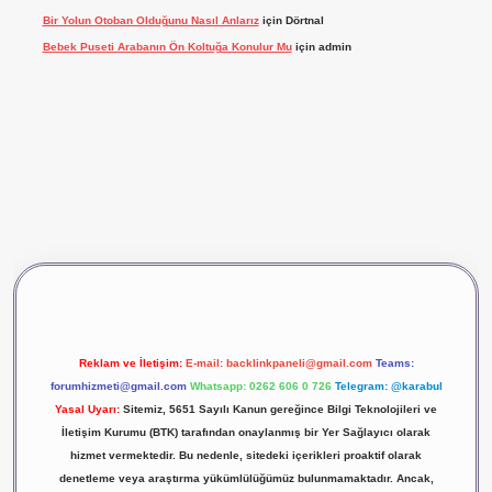
Bir Yolun Otoban Olduğunu Nasıl Anlarız
için
Dörtnal
Bebek Puseti Arabanın Ön Koltuğa Konulur Mu
için
admin
vdcasino giriş
betexper
Reklam ve İletişim:
E-mail:
backlinkpaneli@gmail.com
Teams:
forumhizmeti@gmail.com
Whatsapp: 0262 606 0 726
Telegram: @karabul
Yasal Uyarı:
Sitemiz, 5651 Sayılı Kanun gereğince Bilgi Teknolojileri ve
İletişim Kurumu (BTK) tarafından onaylanmış bir Yer Sağlayıcı olarak
hizmet vermektedir. Bu nedenle, sitedeki içerikleri proaktif olarak
denetleme veya araştırma yükümlülüğümüz bulunmamaktadır. Ancak,