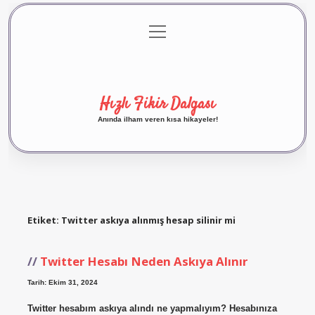
menüyü
Anasayfa
Gizlilik Politikası
Yasal Uyarı
aç
Hakkımızda
Hızlı Fikir Dalgası
Anında ilham veren kısa hikayeler!
Etiket:
Twitter askıya alınmış hesap silinir mi
Twitter Hesabı Neden Askıya Alınır
Tarih: Ekim 31, 2024
Twitter hesabım askıya alındı ne yapmalıyım? Hesabınıza