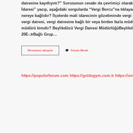
dairesine kayıtlıyım?” Sorusunun cevabı da çevrimiçi olarak
İdaresi” yazıp, aşağıdaki sorgularda “Vergi Borcu”na tıklayara
nereye bağlıdır? İlçelerde mali idarecinin gözetiminde vergi
vergi dairesi, vergi dairesine bağlı bir veya birden fazla mü
müdürü kimdir? Beylikdüzü Vergi Dairesi MüdürlüğüBeylikdü
20E-.trBağlı Grup…
Beylikdüzü
Devamını okuyun
Yorum Bırak
Vergi
Dairesi
Nereye
Bağlı
https://populerforum.com
https://goldsgym.com.tr
https://o