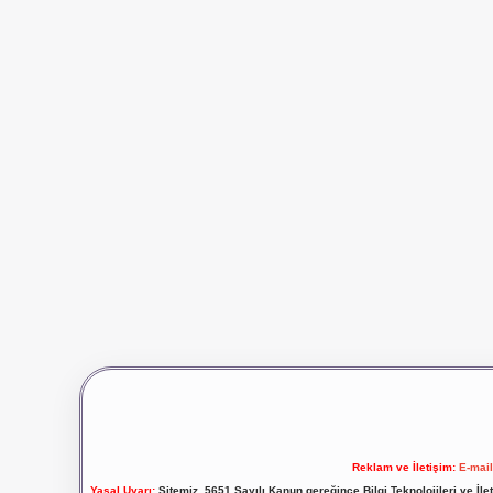
Reklam ve İletişim:
E-mai
Yasal Uyarı:
Sitemiz, 5651 Sayılı Kanun gereğince Bilgi Teknolojileri ve İl