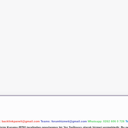
l:
backlinkpaneli@gmail.com
Teams:
forumhizmeti@gmail.com
Whatsapp: 0262 606 0 726
T
etişim Kurumu (BTK) tarafından onaylanmış bir Yer Sağlayıcı olarak hizmet vermektedir. Bu ne