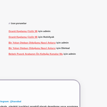
Son yorumlar
Granit Kaplama Çizilir Mi
için
admin
Granit Kaplama Çizilir Mi
için
HızlıAyak
Bir Yolun Otoban Olduğunu Nasıl Anlarız
için
admin
Bir Yolun Otoban Olduğunu Nasıl Anlarız
için
Dörtnal
Bebek Puseti Arabanın Ön Koltuğa Konulur Mu
için
admin
elegram: @karabul
denle, sitedeki içerikleri proaktif olarak denetleme veya araştırma