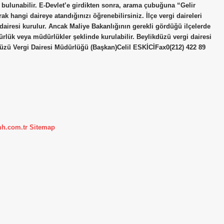
 bulunabilir. E-Devlet’e girdikten sonra, arama çubuğuna “Gelir
k hangi daireye atandığınızı öğrenebilirsiniz. İlçe vergi daireleri
 dairesi kurulur. Ancak Maliye Bakanlığının gerekli gördüğü ilçelerde
dürlük veya müdürlükler şeklinde kurulabilir. Beylikdüzü vergi dairesi
zü Vergi Dairesi Müdürlüğü (Başkan)Celil ESKİCİFax0(212) 422 89
mh.com.tr
Sitemap