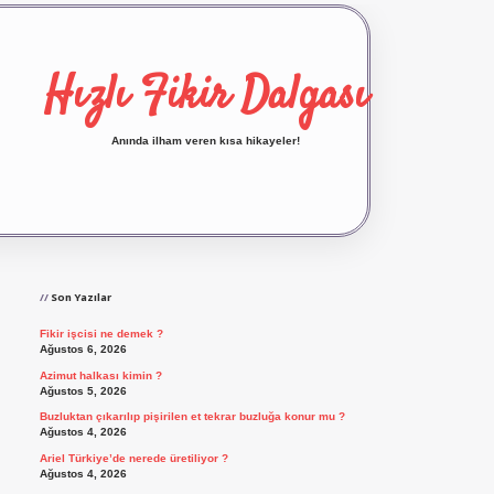
Hızlı Fikir Dalgası
Anında ilham veren kısa hikayeler!
Sidebar
ilbet yeni giriş
ilbet giriş
vdcasino giriş
betexp
Son Yazılar
Fikir işcisi ne demek ?
Ağustos 6, 2026
Azimut halkası kimin ?
Ağustos 5, 2026
Buzluktan çıkarılıp pişirilen et tekrar buzluğa konur mu ?
Ağustos 4, 2026
Ariel Türkiye’de nerede üretiliyor ?
Ağustos 4, 2026