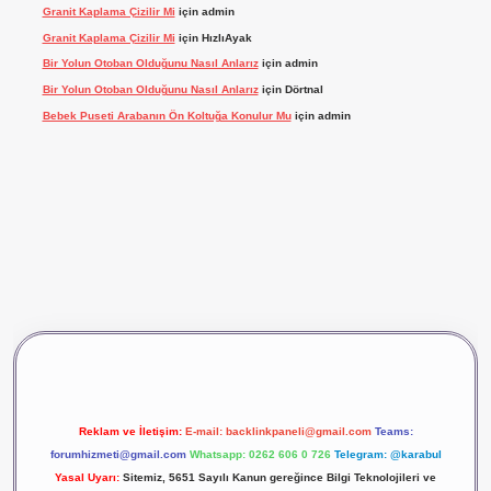
Granit Kaplama Çizilir Mi
için
admin
Granit Kaplama Çizilir Mi
için
HızlıAyak
Bir Yolun Otoban Olduğunu Nasıl Anlarız
için
admin
Bir Yolun Otoban Olduğunu Nasıl Anlarız
için
Dörtnal
Bebek Puseti Arabanın Ön Koltuğa Konulur Mu
için
admin
vdcasino giriş
betexper
Reklam ve İletişim:
E-mail:
backlinkpaneli@gmail.com
Teams:
forumhizmeti@gmail.com
Whatsapp: 0262 606 0 726
Telegram: @karabul
Yasal Uyarı:
Sitemiz, 5651 Sayılı Kanun gereğince Bilgi Teknolojileri ve