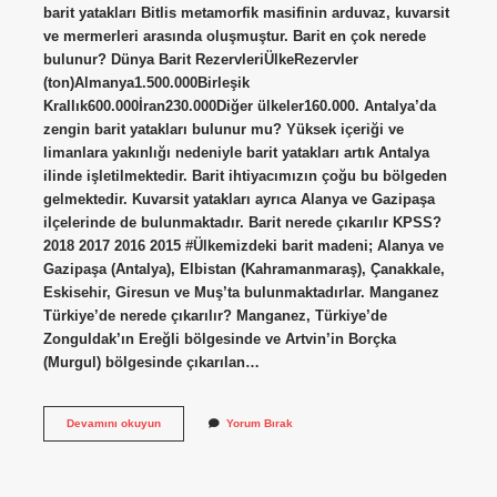
barit yatakları Bitlis metamorfik masifinin arduvaz, kuvarsit
ve mermerleri arasında oluşmuştur. Barit en çok nerede
bulunur? Dünya Barit RezervleriÜlkeRezervler
(ton)Almanya1.500.000Birleşik
Krallık600.000İran230.000Diğer ülkeler160.000. Antalya’da
zengin barit yatakları bulunur mu? Yüksek içeriği ve
limanlara yakınlığı nedeniyle barit yatakları artık Antalya
ilinde işletilmektedir. Barit ihtiyacımızın çoğu bu bölgeden
gelmektedir. Kuvarsit yatakları ayrıca Alanya ve Gazipaşa
ilçelerinde de bulunmaktadır. Barit nerede çıkarılır KPSS?
2018 2017 2016 2015 #Ülkemizdeki barit madeni; Alanya ve
Gazipaşa (Antalya), Elbistan (Kahramanmaraş), Çanakkale,
Eskisehir, Giresun ve Muş’ta bulunmaktadırlar. Manganez
Türkiye’de nerede çıkarılır? Manganez, Türkiye’de
Zonguldak’ın Ereğli bölgesinde ve Artvin’in Borçka
(Murgul) bölgesinde çıkarılan…
Barit
Devamını okuyun
Yorum Bırak
Yatakları
Nerede
Bulunur