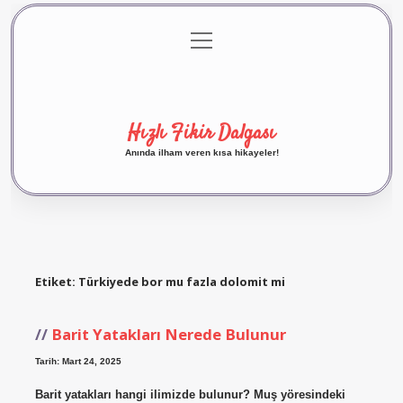
menüyü
Anasayfa
Gizlilik Politikası
Yasal Uyarı
aç
Hakkımızda
Hızlı Fikir Dalgası
Anında ilham veren kısa hikayeler!
Etiket:
Türkiyede bor mu fazla dolomit mi
Barit Yatakları Nerede Bulunur
Tarih: Mart 24, 2025
Barit yatakları hangi ilimizde bulunur? Muş yöresindeki