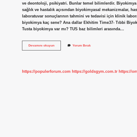
ve deontoloji, psikiyatri. Bunlar temel bilimlerdir. Biyokimya
sağlık ve hastalık açısından biyokimyasal mekanizmalar, hast
laboratuvar sonuçlarının tahmini ve tedavisi için klinik labor
biyokimya kaç sene? Ana dallar Ekhitim Time37- Tıbbi Biyok
Tusta biyokimya var mı? TUS baz bilimleri arasında…
Tıpta
Devamını okuyun
Yorum Bırak
Biyokimya
Var
Mı
https://populerforum.com
https://goldsgym.com.tr
https://o