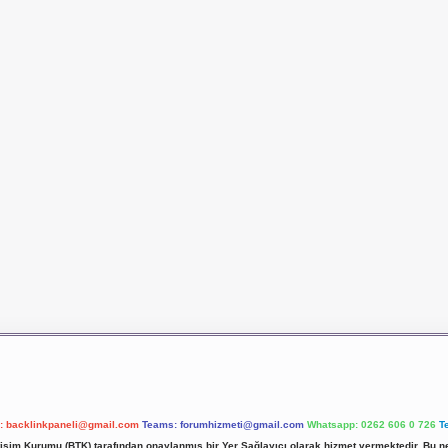
l:
backlinkpaneli@gmail.com
Teams:
forumhizmeti@gmail.com
Whatsapp: 0262 606 0 726
T
etişim Kurumu (BTK) tarafından onaylanmış bir Yer Sağlayıcı olarak hizmet vermektedir. Bu ne