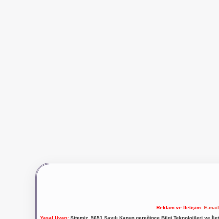
Reklam ve İletişim:
E-mai
Yasal Uyarı:
Sitemiz, 5651 Sayılı Kanun gereğince Bilgi Teknolojileri ve İl