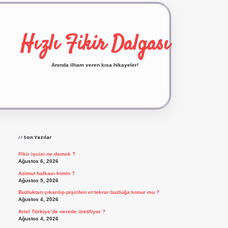
Hızlı Fikir Dalgası
Anında ilham veren kısa hikayeler!
Sidebar
ilbet yeni giriş
ilbet giriş
vdcasino giriş
betexp
Son Yazılar
Fikir işcisi ne demek ?
Ağustos 6, 2026
Azimut halkası kimin ?
Ağustos 5, 2026
Buzluktan çıkarılıp pişirilen et tekrar buzluğa konur mu ?
Ağustos 4, 2026
Ariel Türkiye’de nerede üretiliyor ?
Ağustos 4, 2026