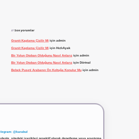
Son yorumlar
Granit Kaplama Çizilir Mi
için
admin
Granit Kaplama Çizilir Mi
için
HızlıAyak
Bir Yolun Otoban Olduğunu Nasıl Anlarız
için
admin
Bir Yolun Otoban Olduğunu Nasıl Anlarız
için
Dörtnal
Bebek Puseti Arabanın Ön Koltuğa Konulur Mu
için
admin
elegram: @karabul
denle, sitedeki içerikleri proaktif olarak denetleme veya araştırma