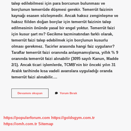
talep edilebilmesi için para borcunun bulunması ve
borçlunun temerrüde düşmesi gerekir. Temerrüt faizinin
kaynağı esasen sözleşmedir. Ancak haksız zenginleşme ve
haksız fiilden doğan borçlar için temerrüt faizinin talep
edilmesinin önünde yasal bir engel yoktur. Temerrüt faizi
için kusur şart mı? Gecikme tazminatından farklı olarak,
temerrüt faizi talep edebilmek için borçlunun kusurlu
olması gerekmez. Tacirler arasında hangi faiz uygulanır?
Taraflar temerrüt faizi oranında anlaşmamışlarsa, yıllık % 9
oranında temerrüt faizi alınabilir (3095 sayılı Kanun, Madde
2/1). Ancak ticari işlemlerde, TCMB’nin bir önceki yılın 31
Aralık tarihinde kısa vadeli avanslara uyguladığı oranda
temerrüt faizi alınabilir.…
Temerrüt
Devamını okuyun
Yorum Bırak
Faizi
Hangi
Hallerde
Uygulanır
https://populerforum.com
https://goldsgym.com.tr
https://omh.com.tr
Sitemap