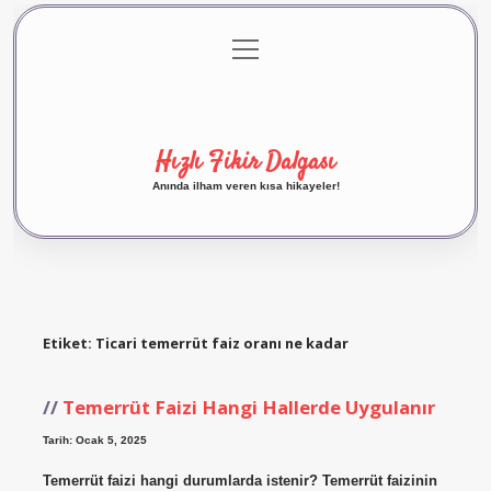
menüyü
Anasayfa
Gizlilik Politikası
Yasal Uyarı
aç
Hakkımızda
Hızlı Fikir Dalgası
Anında ilham veren kısa hikayeler!
Etiket:
Ticari temerrüt faiz oranı ne kadar
Temerrüt Faizi Hangi Hallerde Uygulanır
Tarih: Ocak 5, 2025
Temerrüt faizi hangi durumlarda istenir? Temerrüt faizinin