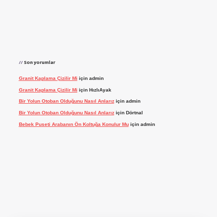
Son yorumlar
Granit Kaplama Çizilir Mi
için
admin
Granit Kaplama Çizilir Mi
için
HızlıAyak
Bir Yolun Otoban Olduğunu Nasıl Anlarız
için
admin
Bir Yolun Otoban Olduğunu Nasıl Anlarız
için
Dörtnal
Bebek Puseti Arabanın Ön Koltuğa Konulur Mu
için
admin
dcasino giriş
betexper