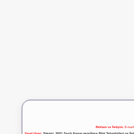
Reklam ve İletişim:
E-mai
Yasal Uyarı:
Sitemiz, 5651 Sayılı Kanun gereğince Bilgi Teknolojileri ve İl