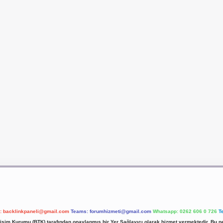
l:
backlinkpaneli@gmail.com
Teams:
forumhizmeti@gmail.com
Whatsapp: 0262 606 0 726
T
etişim Kurumu (BTK) tarafından onaylanmış bir Yer Sağlayıcı olarak hizmet vermektedir. Bu ne