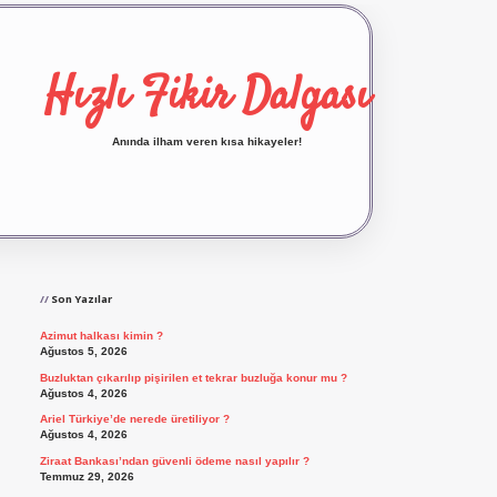
Hızlı Fikir Dalgası
Anında ilham veren kısa hikayeler!
Sidebar
ilbet yeni giriş
ilbet giriş
vdcasino giriş
bete
Son Yazılar
Azimut halkası kimin ?
Ağustos 5, 2026
Buzluktan çıkarılıp pişirilen et tekrar buzluğa konur mu ?
Ağustos 4, 2026
Ariel Türkiye’de nerede üretiliyor ?
Ağustos 4, 2026
Ziraat Bankası’ndan güvenli ödeme nasıl yapılır ?
Temmuz 29, 2026