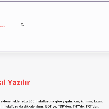
ızda
l Yazılır
a eklenen ekler sözcüğün telaffuzuna göre yapılır: cm, kg, mm, kr.un,
inin telaffuzu da dikkate alınır: BDT’ye, TDK’den, THY’de, TRT’den,