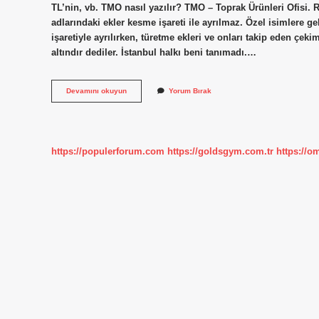
TL’nin, vb. TMO nasıl yazılır? TMO – Toprak Ürünleri Ofisi. 
adlarındaki ekler kesme işareti ile ayrılmaz. Özel isimlere ge
işaretiyle ayrılırken, türetme ekleri ve onları takip eden çeki
altındır dediler. İstanbul halkı beni tanımadı.…
Tmo
Devamını okuyun
Yorum Bırak
Ya
Gelen
Ekler
Nasıl
Yazılır
https://populerforum.com
https://goldsgym.com.tr
https://o