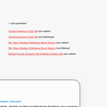
Son yorumlar
Granit Kaplama Çizilir Mi
için
admin
Granit Kaplama Çizilir Mi
için
HızlıAyak
Bir Yolun Otoban Olduğunu Nasıl Anlarız
için
admin
Bir Yolun Otoban Olduğunu Nasıl Anlarız
için
Dörtnal
Bebek Puseti Arabanın Ön Koltuğa Konulur Mu
için
admin
elegram: @karabul
denle, sitedeki içerikleri proaktif olarak denetleme veya araştırma