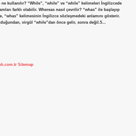
ne kullanılır? “While”, “while” ve “while” kelimeleri İngilizcede
amları farklı olabilir. Whereas nasıl çevrilir? “whas” ile başlayıp
se, “whas” kelimesinin İngilizce sözleşmedeki anlamını gösterir.
lduğundan, virgül “while”dan önce gelir, sonra değil.5…
mh.com.tr
Sitemap