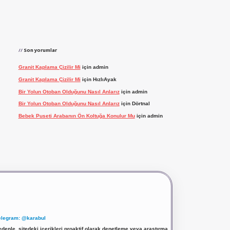
Son yorumlar
Granit Kaplama Çizilir Mi
için
admin
Granit Kaplama Çizilir Mi
için
HızlıAyak
Bir Yolun Otoban Olduğunu Nasıl Anlarız
için
admin
Bir Yolun Otoban Olduğunu Nasıl Anlarız
için
Dörtnal
Bebek Puseti Arabanın Ön Koltuğa Konulur Mu
için
admin
elegram: @karabul
denle, sitedeki içerikleri proaktif olarak denetleme veya araştırma