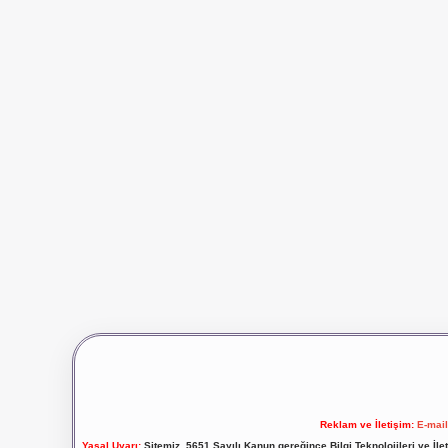
Reklam ve İletişim:
E-mai
Yasal Uyarı:
Sitemiz, 5651 Sayılı Kanun gereğince Bilgi Teknolojileri ve İl