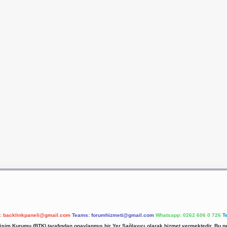
l:
backlinkpaneli@gmail.com
Teams:
forumhizmeti@gmail.com
Whatsapp: 0262 606 0 726
T
etişim Kurumu (BTK) tarafından onaylanmış bir Yer Sağlayıcı olarak hizmet vermektedir. Bu ne