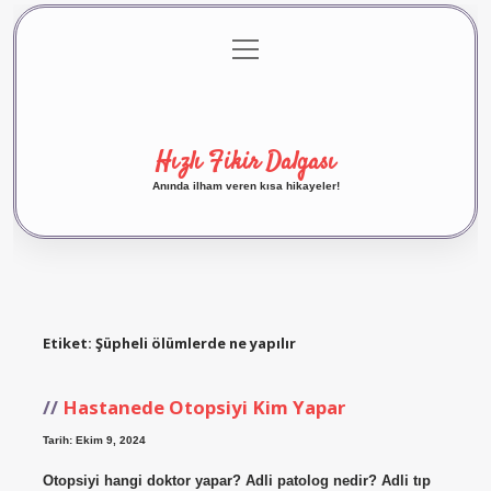
menüyü
Anasayfa
Gizlilik Politikası
Yasal Uyarı
aç
Hakkımızda
Hızlı Fikir Dalgası
Anında ilham veren kısa hikayeler!
Etiket:
Şüpheli ölümlerde ne yapılır
Hastanede Otopsiyi Kim Yapar
Tarih: Ekim 9, 2024
Otopsiyi hangi doktor yapar? Adli patolog nedir? Adli tıp