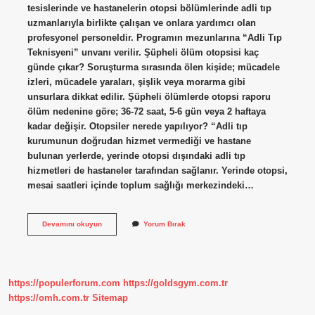
tesislerinde ve hastanelerin otopsi bölümlerinde adli tıp
uzmanlarıyla birlikte çalışan ve onlara yardımcı olan
profesyonel personeldir. Programın mezunlarına “Adli Tıp
Teknisyeni” unvanı verilir. Şüpheli ölüm otopsisi kaç
günde çıkar? Soruşturma sırasında ölen kişide; mücadele
izleri, mücadele yaraları, şişlik veya morarma gibi
unsurlara dikkat edilir. Şüpheli ölümlerde otopsi raporu
ölüm nedenine göre; 36-72 saat, 5-6 gün veya 2 haftaya
kadar değişir. Otopsiler nerede yapılıyor? “Adli tıp
kurumunun doğrudan hizmet vermediği ve hastane
bulunan yerlerde, yerinde otopsi dışındaki adli tıp
hizmetleri de hastaneler tarafından sağlanır. Yerinde otopsi,
mesai saatleri içinde toplum sağlığı merkezindeki…
Hastanede
Devamını okuyun
Yorum Bırak
Otopsiyi
Kim
Yapar
https://populerforum.com
https://goldsgym.com.tr
https://omh.com.tr
Sitemap