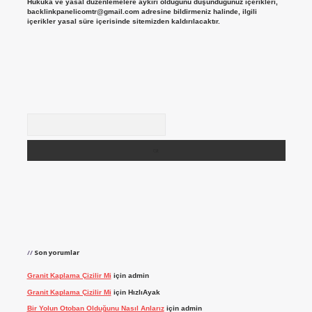
Hukuka ve yasal düzenlemelere aykırı olduğunu düşündüğünüz içerikleri,
backlinkpanelicomtr@gmail.com
adresine bildirmeniz halinde, ilgili
içerikler yasal süre içerisinde sitemizden kaldırılacaktır.
Arama
Son yorumlar
Granit Kaplama Çizilir Mi
için
admin
Granit Kaplama Çizilir Mi
için
HızlıAyak
Bir Yolun Otoban Olduğunu Nasıl Anlarız
için
admin