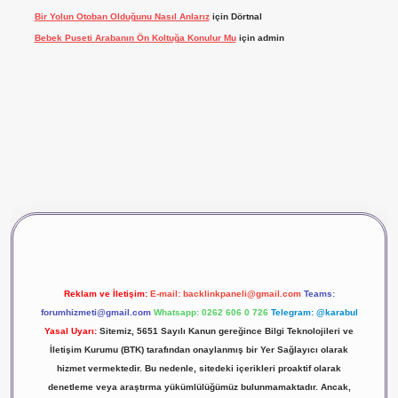
Bir Yolun Otoban Olduğunu Nasıl Anlarız
için
Dörtnal
Bebek Puseti Arabanın Ön Koltuğa Konulur Mu
için
admin
iş
vdcasino giriş
betexper
Reklam ve İletişim:
E-mail:
backlinkpaneli@gmail.com
Teams:
forumhizmeti@gmail.com
Whatsapp: 0262 606 0 726
Telegram: @karabul
Yasal Uyarı:
Sitemiz, 5651 Sayılı Kanun gereğince Bilgi Teknolojileri ve
İletişim Kurumu (BTK) tarafından onaylanmış bir Yer Sağlayıcı olarak
hizmet vermektedir. Bu nedenle, sitedeki içerikleri proaktif olarak
denetleme veya araştırma yükümlülüğümüz bulunmamaktadır. Ancak,