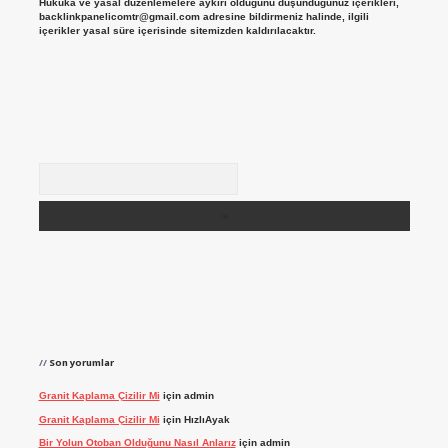
Hukuka ve yasal düzenlemelere aykırı olduğunu düşündüğünüz içerikleri,
backlinkpanelicomtr@gmail.com
adresine bildirmeniz halinde, ilgili
içerikler yasal süre içerisinde sitemizden kaldırılacaktır.
Arama
Son yorumlar
Granit Kaplama Çizilir Mi
için
admin
Granit Kaplama Çizilir Mi
için
HızlıAyak
Bir Yolun Otoban Olduğunu Nasıl Anlarız
için
admin