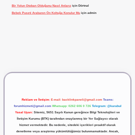
Bir Yolun Otoban Olduğunu Nasıl Anlarız
için
Dörtnal
Bebek Puseti Arabanın Ön Koltuğa Konulur Mu
için
admin
vdcasino giriş
betexper
Reklam ve İletişim:
E-mail:
backlinkpaneli@gmail.com
Teams:
forumhizmeti@gmail.com
Whatsapp: 0262 606 0 726
Telegram: @karabul
Yasal Uyarı:
Sitemiz, 5651 Sayılı Kanun gereğince Bilgi Teknolojileri ve
İletişim Kurumu (BTK) tarafından onaylanmış bir Yer Sağlayıcı olarak
hizmet vermektedir. Bu nedenle, sitedeki içerikleri proaktif olarak
denetleme veya araştırma yükümlülüğümüz bulunmamaktadır. Ancak,