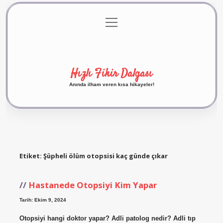
menüyü
Anasayfa
Gizlilik Politikası
Yasal Uyarı
aç
Hakkımızda
Hızlı Fikir Dalgası
Anında ilham veren kısa hikayeler!
Etiket:
Şüpheli ölüm otopsisi kaç günde çıkar
Hastanede Otopsiyi Kim Yapar
Tarih: Ekim 9, 2024
Otopsiyi hangi doktor yapar? Adli patolog nedir? Adli tıp