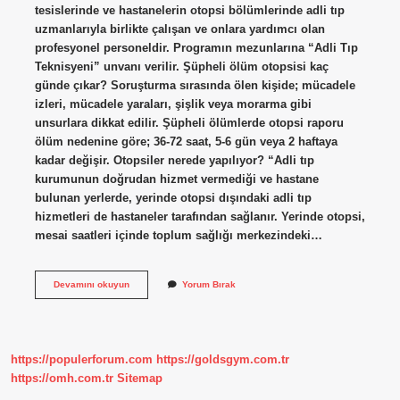
tesislerinde ve hastanelerin otopsi bölümlerinde adli tıp
uzmanlarıyla birlikte çalışan ve onlara yardımcı olan
profesyonel personeldir. Programın mezunlarına “Adli Tıp
Teknisyeni” unvanı verilir. Şüpheli ölüm otopsisi kaç
günde çıkar? Soruşturma sırasında ölen kişide; mücadele
izleri, mücadele yaraları, şişlik veya morarma gibi
unsurlara dikkat edilir. Şüpheli ölümlerde otopsi raporu
ölüm nedenine göre; 36-72 saat, 5-6 gün veya 2 haftaya
kadar değişir. Otopsiler nerede yapılıyor? “Adli tıp
kurumunun doğrudan hizmet vermediği ve hastane
bulunan yerlerde, yerinde otopsi dışındaki adli tıp
hizmetleri de hastaneler tarafından sağlanır. Yerinde otopsi,
mesai saatleri içinde toplum sağlığı merkezindeki…
Hastanede
Devamını okuyun
Yorum Bırak
Otopsiyi
Kim
Yapar
https://populerforum.com
https://goldsgym.com.tr
https://omh.com.tr
Sitemap