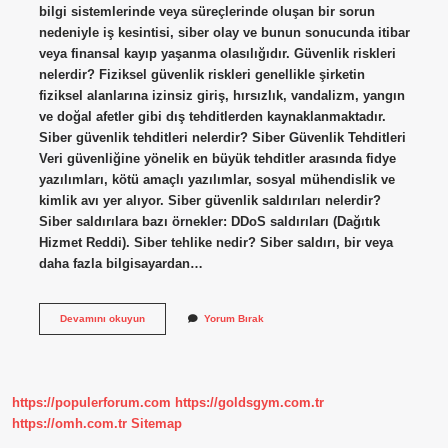
bilgi sistemlerinde veya süreçlerinde oluşan bir sorun
nedeniyle iş kesintisi, siber olay ve bunun sonucunda itibar
veya finansal kayıp yaşanma olasılığıdır. Güvenlik riskleri
nelerdir? Fiziksel güvenlik riskleri genellikle şirketin
fiziksel alanlarına izinsiz giriş, hırsızlık, vandalizm, yangın
ve doğal afetler gibi dış tehditlerden kaynaklanmaktadır.
Siber güvenlik tehditleri nelerdir? Siber Güvenlik Tehditleri
Veri güvenliğine yönelik en büyük tehditler arasında fidye
yazılımları, kötü amaçlı yazılımlar, sosyal mühendislik ve
kimlik avı yer alıyor. Siber güvenlik saldırıları nelerdir?
Siber saldırılara bazı örnekler: DDoS saldırıları (Dağıtık
Hizmet Reddi). Siber tehlike nedir? Siber saldırı, bir veya
daha fazla bilgisayardan…
Siber
Devamını okuyun
Yorum Bırak
Güvenlik
Riskleri
Nelerdir
https://populerforum.com
https://goldsgym.com.tr
https://omh.com.tr
Sitemap