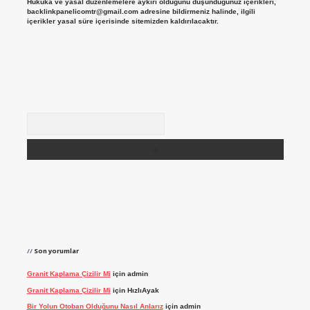
Hukuka ve yasal düzenlemelere aykırı olduğunu düşündüğünüz içerikleri,
backlinkpanelicomtr@gmail.com
adresine bildirmeniz halinde, ilgili
içerikler yasal süre içerisinde sitemizden kaldırılacaktır.
Arama
Son yorumlar
Granit Kaplama Çizilir Mi
için
admin
Granit Kaplama Çizilir Mi
için
HızlıAyak
Bir Yolun Otoban Olduğunu Nasıl Anlarız
için
admin