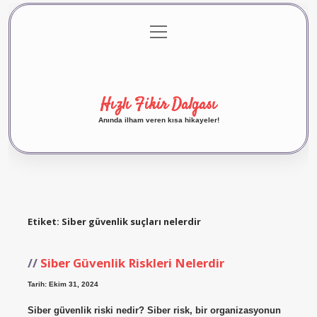
menüyü
Anasayfa
Gizlilik Politikası
Yasal Uyarı
aç
Hakkımızda
Hızlı Fikir Dalgası
Anında ilham veren kısa hikayeler!
Etiket:
Siber güvenlik suçları nelerdir
Siber Güvenlik Riskleri Nelerdir
Tarih: Ekim 31, 2024
Siber güvenlik riski nedir? Siber risk, bir organizasyonun