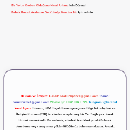
Bir Yolun Otoban Olduğunu Nasıl Anlarız
için
Dörtnal
Bebek Puseti Arabanın Ön Koltuğa Konulur Mu
için
admin
giriş
vdcasino giriş
betexper
Reklam ve İletişim:
E-mail:
backlinkpaneli@gmail.com
Teams:
forumhizmeti@gmail.com
Whatsapp: 0262 606 0 726
Telegram: @karabul
Yasal Uyarı:
Sitemiz, 5651 Sayılı Kanun gereğince Bilgi Teknolojileri ve
İletişim Kurumu (BTK) tarafından onaylanmış bir Yer Sağlayıcı olarak
hizmet vermektedir. Bu nedenle, sitedeki içerikleri proaktif olarak
denetleme veya araştırma yükümlülüğümüz bulunmamaktadır. Ancak,