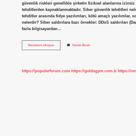
güvenlik riskleri genellikle şirketin fiziksel alanlarına izinsiz
tehditlerden kaynaklanmaktadır. Siber güvenlik tehditleri ne
tehditler arasında fidye yazılımları, kötü amaçlı yazılımlar, s
nelerdir? Siber saldırılara bazı örnekler: DDoS saldırıları (Da
fazla bilgisayardan…
Siber
Devamını okuyun
Yorum Bırak
Güvenlik
Riskleri
Nelerdir
https://populerforum.com
https://goldsgym.com.tr
https://o