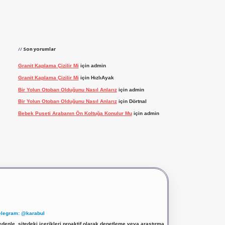
Son yorumlar
Granit Kaplama Çizilir Mi
için
admin
Granit Kaplama Çizilir Mi
için
HızlıAyak
Bir Yolun Otoban Olduğunu Nasıl Anlarız
için
admin
Bir Yolun Otoban Olduğunu Nasıl Anlarız
için
Dörtnal
Bebek Puseti Arabanın Ön Koltuğa Konulur Mu
için
admin
elegram: @karabul
denle, sitedeki içerikleri proaktif olarak denetleme veya araştırma