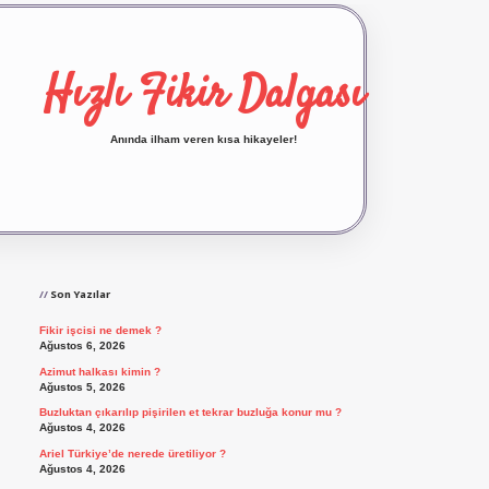
Hızlı Fikir Dalgası
Anında ilham veren kısa hikayeler!
Sidebar
ilbet yeni giriş
ilbet giriş
vdcasino giriş
betex
Son Yazılar
Fikir işcisi ne demek ?
Ağustos 6, 2026
Azimut halkası kimin ?
Ağustos 5, 2026
Buzluktan çıkarılıp pişirilen et tekrar buzluğa konur mu ?
Ağustos 4, 2026
Ariel Türkiye’de nerede üretiliyor ?
Ağustos 4, 2026