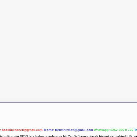
l:
backlinkpaneli@gmail.com
Teams:
forumhizmeti@gmail.com
Whatsapp: 0262 606 0 726
T
etişim Kurumu (BTK) tarafından onaylanmış bir Yer Sağlayıcı olarak hizmet vermektedir. Bu ne