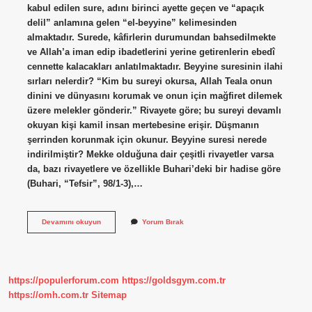
kabul edilen sure, adını birinci ayette geçen ve “apaçık
delil” anlamına gelen “el-beyyine” kelimesinden
almaktadır. Surede, kâfirlerin durumundan bahsedilmekte
ve Allah’a iman edip ibadetlerini yerine getirenlerin ebedî
cennette kalacakları anlatılmaktadır. Beyyine suresinin ilahi
sırları nelerdir? “Kim bu sureyi okursa, Allah Teala onun
dinini ve dünyasını korumak ve onun için mağfiret dilemek
üzere melekler gönderir.” Rivayete göre; bu sureyi devamlı
okuyan kişi kamil insan mertebesine erişir. Düşmanın
şerrinden korunmak için okunur. Beyyine suresi nerede
indirilmiştir? Mekke olduğuna dair çeşitli rivayetler varsa
da, bazı rivayetlere ve özellikle Buhari’deki bir hadise göre
(Buhari, “Tefsir”, 98/1-3),…
Beyyine
Devamını okuyun
Yorum Bırak
Suresi
Neden
Indirildi
https://populerforum.com
https://goldsgym.com.tr
https://omh.com.tr
Sitemap