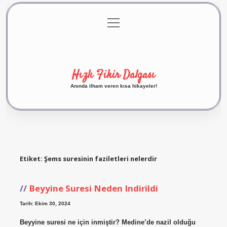
menüyü
Anasayfa
Gizlilik Politikası
Yasal Uyarı
aç
Hakkımızda
Hızlı Fikir Dalgası
Anında ilham veren kısa hikayeler!
Etiket:
Şems suresinin faziletleri nelerdir
Beyyine Suresi Neden Indirildi
Tarih: Ekim 30, 2024
Beyyine suresi ne için inmiştir? Medine’de nazil olduğu