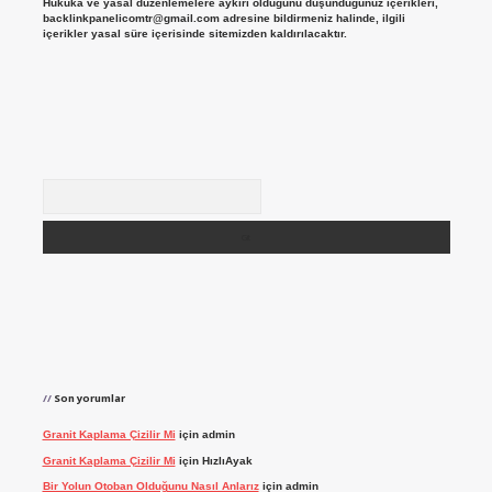
Hukuka ve yasal düzenlemelere aykırı olduğunu düşündüğünüz içerikleri,
backlinkpanelicomtr@gmail.com
adresine bildirmeniz halinde, ilgili
içerikler yasal süre içerisinde sitemizden kaldırılacaktır.
Arama
Son yorumlar
Granit Kaplama Çizilir Mi
için
admin
Granit Kaplama Çizilir Mi
için
HızlıAyak
Bir Yolun Otoban Olduğunu Nasıl Anlarız
için
admin