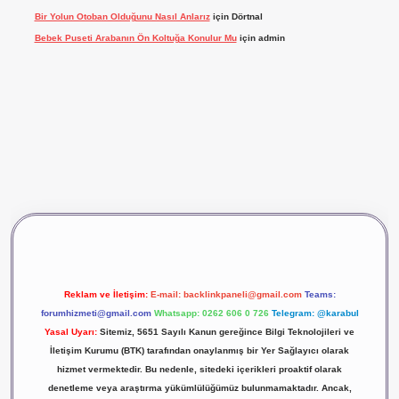
Bir Yolun Otoban Olduğunu Nasıl Anlarız
için
Dörtnal
Bebek Puseti Arabanın Ön Koltuğa Konulur Mu
için
admin
vdcasino giriş
betexper
Reklam ve İletişim:
E-mail:
backlinkpaneli@gmail.com
Teams:
forumhizmeti@gmail.com
Whatsapp: 0262 606 0 726
Telegram: @karabul
Yasal Uyarı:
Sitemiz, 5651 Sayılı Kanun gereğince Bilgi Teknolojileri ve
İletişim Kurumu (BTK) tarafından onaylanmış bir Yer Sağlayıcı olarak
hizmet vermektedir. Bu nedenle, sitedeki içerikleri proaktif olarak
denetleme veya araştırma yükümlülüğümüz bulunmamaktadır. Ancak,