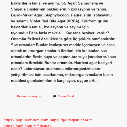
bakterilerin tanısı ve ayrımı. SS Agar: Salmonella ve
Shigella cinslerinin bakterilerinin izolasyonu ve tanısı.
Baird-Parker Agar: Staphylococcus aureus’un izolasyonu
ve sayımı. Violet Red Bile Agar (VRBA). Koliform grubu
bakterilerin tanısı, izolasyonu ve sayımı için
uygundur.Daha fazla makale… Kaç tane besiyeri vardır?
Ortamlar fiziksel özelliklerine göre üç şekilde sınıflandırılır.
Sıvı ortamlar: Bunlar katılaştırıcı madde içermeyen ve esas
olarak mikroorganizmaların üretimi için kullanılan sıvı
ortamlardır. Besin suyu ve pepton-tuz suyu (sıradan su) sıvı
ortamlara örnektir. Bunlar ortamdır. Nutrient agar besiyeri
nedir? Laboratuvar ortamında mikroorganizmaların
yetiştirilmesi için tasarlanmış, mikroorganizmaların besin
maddesi gereksinimlerini karşılayan, uygun pH…
Agar
Devamını okuyun
Yorum Bırak
Cesitleri
Nelerdir
https://populerforum.com
https://goldsgym.com.tr
https://omh.com.tr
Sitemap