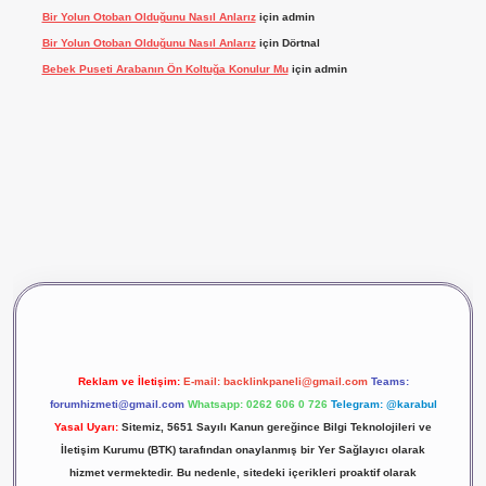
Bir Yolun Otoban Olduğunu Nasıl Anlarız
için
admin
Bir Yolun Otoban Olduğunu Nasıl Anlarız
için
Dörtnal
Bebek Puseti Arabanın Ön Koltuğa Konulur Mu
için
admin
vdcasino giriş
betexper
Reklam ve İletişim:
E-mail:
backlinkpaneli@gmail.com
Teams:
forumhizmeti@gmail.com
Whatsapp: 0262 606 0 726
Telegram: @karabul
Yasal Uyarı:
Sitemiz, 5651 Sayılı Kanun gereğince Bilgi Teknolojileri ve
İletişim Kurumu (BTK) tarafından onaylanmış bir Yer Sağlayıcı olarak
hizmet vermektedir. Bu nedenle, sitedeki içerikleri proaktif olarak