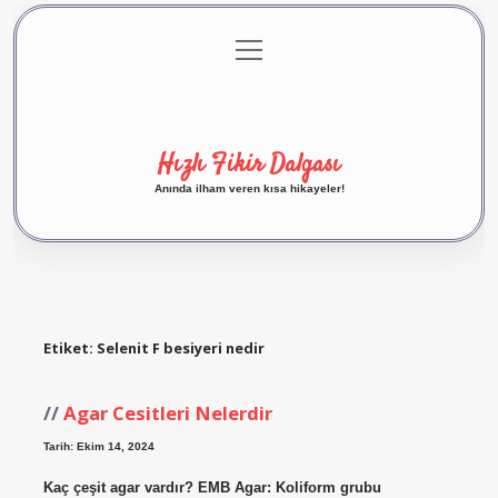
menüyü
Anasayfa
Gizlilik Politikası
Yasal Uyarı
aç
Hakkımızda
Hızlı Fikir Dalgası
Anında ilham veren kısa hikayeler!
Etiket:
Selenit F besiyeri nedir
Agar Cesitleri Nelerdir
Tarih: Ekim 14, 2024
Kaç çeşit agar vardır? EMB Agar: Koliform grubu