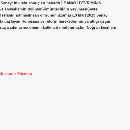
. Sanayi inkılabı sonuçları nelerdir? SANAYİ DEVRİMİNİN
şı ve sosyalizmin doğuşuSömürgeciliğin yayılmasıÇevre
el refahın artmasıİnsan ömrünün uzaması19 Mart 2019 Sanayi
da başlayan Rönesans ve reform hareketlerinin yarattığı özgür
rtaya çıkmasına önemli katkılarda bulunmuştur. Coğrafi keşiflerin
mh.com.tr
Sitemap