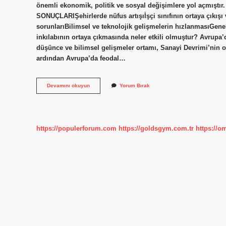
önemli ekonomik, politik ve sosyal değişimlere yol açmıştır
SONUÇLARIŞehirlerde nüfus artışıİşçi sınıfının ortaya çıkı
sorunlarıBilimsel ve teknolojik gelişmelerin hızlanmasıGen
inkılabının ortaya çıkmasında neler etkili olmuştur? Avrupa’
düşünce ve bilimsel gelişmeler ortamı, Sanayi Devrimi’nin o
ardından Avrupa’da feodal…
Sanayi
Devamını okuyun
Yorum Bırak
Inkılabının
Nedenleri
Nelerdir
https://populerforum.com
https://goldsgym.com.tr
https://o