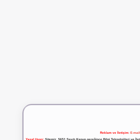
Reklam ve İletişim:
E-mai
Yasal Uyarı:
Sitemiz, 5651 Sayılı Kanun gereğince Bilgi Teknolojileri ve İl