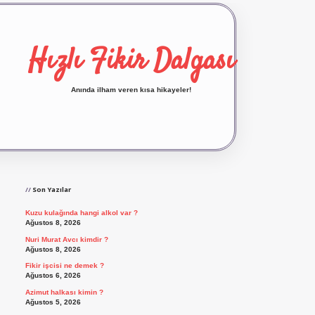
Hızlı Fikir Dalgası
Anında ilham veren kısa hikayeler!
Sidebar
ilbet yeni giriş
ilbet giriş
vdcasino giriş
betexp
Son Yazılar
Kuzu kulağında hangi alkol var ?
Ağustos 8, 2026
Nuri Murat Avcı kimdir ?
Ağustos 8, 2026
Fikir işcisi ne demek ?
Ağustos 6, 2026
Azimut halkası kimin ?
Ağustos 5, 2026