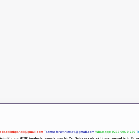
l:
backlinkpaneli@gmail.com
Teams:
forumhizmeti@gmail.com
Whatsapp: 0262 606 0 726
T
etişim Kurumu (BTK) tarafından onaylanmış bir Yer Sağlayıcı olarak hizmet vermektedir. Bu ne