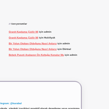
Son yorumlar
Granit Kaplama Çizilir Mi
için
admin
Granit Kaplama Çizilir Mi
için
HızlıAyak
Bir Yolun Otoban Olduğunu Nasıl Anlarız
için
admin
Bir Yolun Otoban Olduğunu Nasıl Anlarız
için
Dörtnal
Bebek Puseti Arabanın Ön Koltuğa Konulur Mu
için
admin
elegram: @karabul
denle, sitedeki içerikleri proaktif olarak denetleme veya araştırma