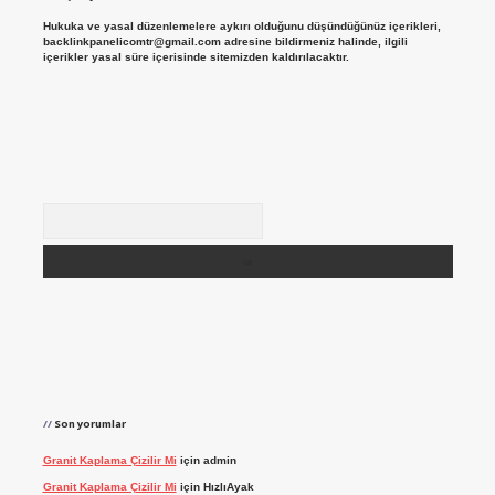
Hukuka ve yasal düzenlemelere aykırı olduğunu düşündüğünüz içerikleri,
backlinkpanelicomtr@gmail.com
adresine bildirmeniz halinde, ilgili
içerikler yasal süre içerisinde sitemizden kaldırılacaktır.
Arama
Son yorumlar
Granit Kaplama Çizilir Mi
için
admin
Granit Kaplama Çizilir Mi
için
HızlıAyak