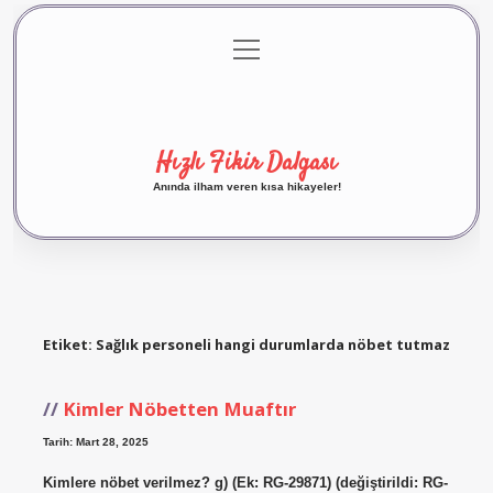
menüyü
Anasayfa
Gizlilik Politikası
Yasal Uyarı
aç
Hakkımızda
Hızlı Fikir Dalgası
Anında ilham veren kısa hikayeler!
Etiket:
Sağlık personeli hangi durumlarda nöbet tutmaz
Kimler Nöbetten Muaftır
Tarih: Mart 28, 2025
Kimlere nöbet verilmez? g) (Ek: RG-29871) (değiştirildi: RG-