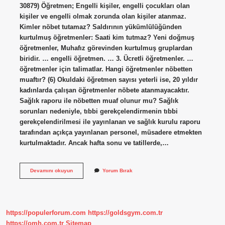
30879) Öğretmen; Engelli kişiler, engelli çocukları olan
kişiler ve engelli olmak zorunda olan kişiler atanmaz.
Kimler nöbet tutamaz? Saldırının yükümlülüğünden
kurtulmuş öğretmenler: Saati kim tutmaz? Yeni doğmuş
öğretmenler, Muhafız görevinden kurtulmuş gruplardan
biridir. … engelli öğretmen. … 3. Ücretli öğretmenler. …
öğretmenler için talimatlar. Hangi öğretmenler nöbetten
muaftır? (6) Okuldaki öğretmen sayısı yeterli ise, 20 yıldır
kadınlarda çalışan öğretmenler nöbete atanmayacaktır.
Sağlık raporu ile nöbetten muaf olunur mu? Sağlık
sorunları nedeniyle, tıbbi gerekçelendirmenin tıbbi
gerekçelendirilmesi ile yayınlanan ve sağlık kurulu raporu
tarafından açıkça yayınlanan personel, müsadere etmekten
kurtulmaktadır. Ancak hafta sonu ve tatillerde,…
Kimler
Devamını okuyun
Yorum Bırak
Nöbetten
Muaftır
https://populerforum.com
https://goldsgym.com.tr
https://omh.com.tr
Sitemap