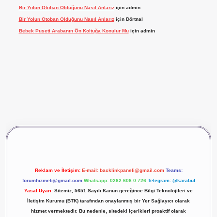
Bir Yolun Otoban Olduğunu Nasıl Anlarız
için
admin
Bir Yolun Otoban Olduğunu Nasıl Anlarız
için
Dörtnal
Bebek Puseti Arabanın Ön Koltuğa Konulur Mu
için
admin
vdcasino giriş
betexper
Reklam ve İletişim:
E-mail:
backlinkpaneli@gmail.com
Teams:
forumhizmeti@gmail.com
Whatsapp: 0262 606 0 726
Telegram: @karabul
Yasal Uyarı:
Sitemiz, 5651 Sayılı Kanun gereğince Bilgi Teknolojileri ve
İletişim Kurumu (BTK) tarafından onaylanmış bir Yer Sağlayıcı olarak
hizmet vermektedir. Bu nedenle, sitedeki içerikleri proaktif olarak