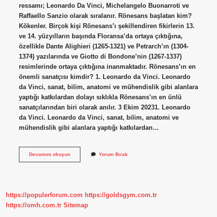
ressamı; Leonardo Da Vinci, Michelangelo Buonarroti ve
Raffaello Sanzio olarak sıralanır. Rönesans başlatan kim?
Kökenler. Birçok kişi Rönesans’ı şekillendiren fikirlerin 13.
ve 14. yüzyılların başında Floransa’da ortaya çıktığına,
özellikle Dante Alighieri (1265-1321) ve Petrarch’ın (1304-
1374) yazılarında ve Giotto di Bondone’nin (1267-1337)
resimlerinde ortaya çıktığına inanmaktadır. Rönesans’ın en
önemli sanatçısı kimdir? 1. Leonardo da Vinci. Leonardo
da Vinci, sanat, bilim, anatomi ve mühendislik gibi alanlara
yaptığı katkılardan dolayı sıklıkla Rönesans’ın en ünlü
sanatçılarından biri olarak anılır. 3 Ekim 20231. Leonardo
da Vinci. Leonardo da Vinci, sanat, bilim, anatomi ve
mühendislik gibi alanlara yaptığı katkılardan…
Rönesans
Devamını okuyun
Yorum Bırak
Öncüsü
Kim
https://populerforum.com
https://goldsgym.com.tr
https://omh.com.tr
Sitemap