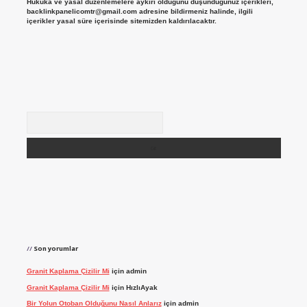
Hukuka ve yasal düzenlemelere aykırı olduğunu düşündüğünüz içerikleri,
backlinkpanelicomtr@gmail.com
adresine bildirmeniz halinde, ilgili
içerikler yasal süre içerisinde sitemizden kaldırılacaktır.
Arama
Son yorumlar
Granit Kaplama Çizilir Mi
için
admin
Granit Kaplama Çizilir Mi
için
HızlıAyak
Bir Yolun Otoban Olduğunu Nasıl Anlarız
için
admin