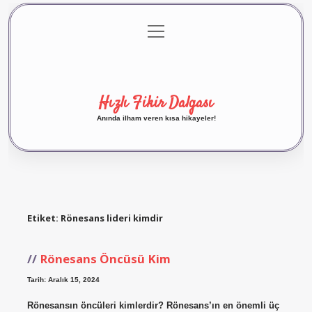
menüyü
Anasayfa
Gizlilik Politikası
Yasal Uyarı
aç
Hakkımızda
Hızlı Fikir Dalgası
Anında ilham veren kısa hikayeler!
Etiket:
Rönesans lideri kimdir
Rönesans Öncüsü Kim
Tarih: Aralık 15, 2024
Rönesansın öncüleri kimlerdir? Rönesans’ın en önemli üç