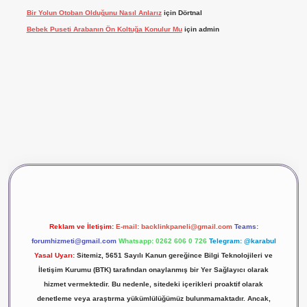
Bir Yolun Otoban Olduğunu Nasıl Anlarız
için
Dörtnal
Bebek Puseti Arabanın Ön Koltuğa Konulur Mu
için
admin
ş
betexper
Reklam ve İletişim:
E-mail:
backlinkpaneli@gmail.com
Teams:
forumhizmeti@gmail.com
Whatsapp: 0262 606 0 726
Telegram: @karabul
Yasal Uyarı:
Sitemiz, 5651 Sayılı Kanun gereğince Bilgi Teknolojileri ve
İletişim Kurumu (BTK) tarafından onaylanmış bir Yer Sağlayıcı olarak
hizmet vermektedir. Bu nedenle, sitedeki içerikleri proaktif olarak
denetleme veya araştırma yükümlülüğümüz bulunmamaktadır. Ancak,