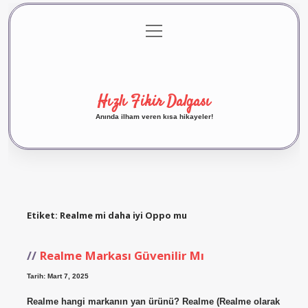
menüyü
Anasayfa
Gizlilik Politikası
Yasal Uyarı
aç
Hakkımızda
Hızlı Fikir Dalgası
Anında ilham veren kısa hikayeler!
Etiket:
Realme mi daha iyi Oppo mu
Realme Markası Güvenilir Mı
Tarih: Mart 7, 2025
Realme hangi markanın yan ürünü? Realme (Realme olarak