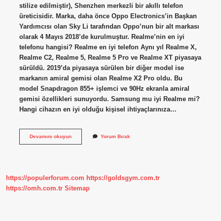
stilize edilmiştir), Shenzhen merkezli bir akıllı telefon
üreticisidir. Marka, daha önce Oppo Electronics’in Başkan
Yardımcısı olan Sky Li tarafından Oppo’nun bir alt markası
olarak 4 Mayıs 2018’de kurulmuştur. Realme’nin en iyi
telefonu hangisi? Realme en iyi telefon Aynı yıl Realme X,
Realme C2, Realme 5, Realme 5 Pro ve Realme XT piyasaya
sürüldü. 2019’da piyasaya sürülen bir diğer model ise
markanın amiral gemisi olan Realme X2 Pro oldu. Bu
model Snapdragon 855+ işlemci ve 90Hz ekranla amiral
gemisi özellikleri sunuyordu. Samsung mu iyi Realme mi?
Hangi cihazın en iyi olduğu kişisel ihtiyaçlarınıza…
Realme
Devamını okuyun
Yorum Bırak
Markası
Güvenilir
Mı
https://populerforum.com
https://goldsgym.com.tr
https://omh.com.tr
Sitemap