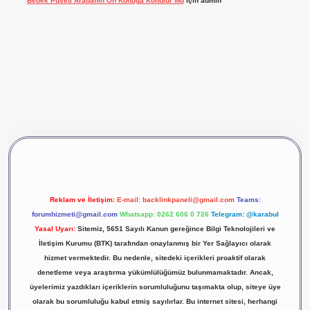
Bebek Puseti Arabanın Ön Koltuğa Konulur Mu
için
admin
vdcasino giriş
betexper
Reklam ve İletişim:
E-mail:
backlinkpaneli@gmail.com
Teams:
forumhizmeti@gmail.com
Whatsapp: 0262 606 0 726
Telegram: @karabul
Yasal Uyarı:
Sitemiz, 5651 Sayılı Kanun gereğince Bilgi Teknolojileri ve
İletişim Kurumu (BTK) tarafından onaylanmış bir Yer Sağlayıcı olarak
hizmet vermektedir. Bu nedenle, sitedeki içerikleri proaktif olarak
denetleme veya araştırma yükümlülüğümüz bulunmamaktadır. Ancak,
üyelerimiz yazdıkları içeriklerin sorumluluğunu taşımakta olup, siteye üye
olarak bu sorumluluğu kabul etmiş sayılırlar. Bu internet sitesi, herhangi