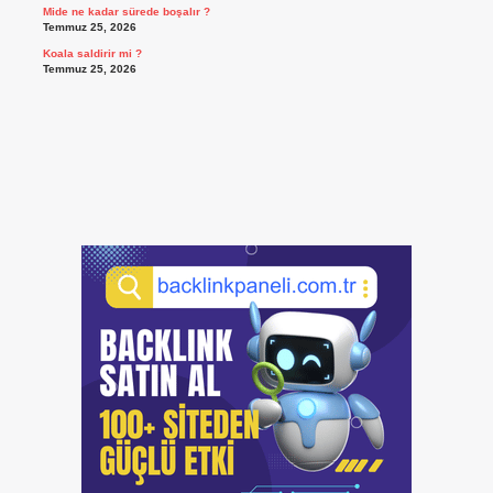
Mide ne kadar sürede boşalır ?
Temmuz 25, 2026
Koala saldirir mi ?
Temmuz 25, 2026