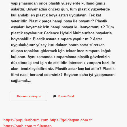
yapışmasından önce plastik yüzeylerde kullandığımız
astardır. Boyamadan önceki gün, tüm plastik yüzeylerde
kullanılabilen plastik boya astarı uygulayın. Tek kat
yeterlidir. Plastik parça hangi boya ile boyanır? Plastik
eşyaları boyamak için hangi boyayı kullanıyorsunuz? Tüm
plastik eşyalarınız Cadence Hybrid Multisurface boyalarla
boyanabilir. Plastik astara zımpara yapılır mı? Astar
uyguladığınız yüzey kuruduktan sonra astar sürerken
oluşan topakları gidermek için tekrar ince zımpara kağıdı
kullanın. Aynı zamanda zımparalama plastik gövdenizin
düzeltme işlemi için de etkilidir. İsterseniz zımpara bezi ile
alanı temizleyebilirsiniz. Plastik astar kaç kat atılır? Plastik
filmi nasıl bertaraf edersiniz? Boyanın daha iyi yapışmasını
sağlamak…
Plastik
Devamını okuyun
Yorum Bırak
Parçaya
Astar
Atılır
Mı
https://populerforum.com
https://goldsgym.com.tr
https://omh.com.tr
Sitemap