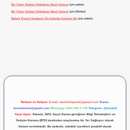
Bir Yolun Otoban Olduğunu Nasıl Anlarız
için
admin
Bir Yolun Otoban Olduğunu Nasıl Anlarız
için
Dörtnal
Bebek Puseti Arabanın Ön Koltuğa Konulur Mu
için
admin
ş
vdcasino giriş
betexper
Reklam ve İletişim:
E-mail:
backlinkpaneli@gmail.com
Teams:
forumhizmeti@gmail.com
Whatsapp: 0262 606 0 726
Telegram: @karabul
Yasal Uyarı:
Sitemiz, 5651 Sayılı Kanun gereğince Bilgi Teknolojileri ve
İletişim Kurumu (BTK) tarafından onaylanmış bir Yer Sağlayıcı olarak
hizmet vermektedir. Bu nedenle, sitedeki içerikleri proaktif olarak