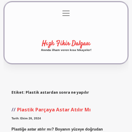
menüyü
Anasayfa
Gizlilik Politikası
Yasal Uyarı
aç
Hakkımızda
Hızlı Fikir Dalgası
Anında ilham veren kısa hikayeler!
Etiket:
Plastik astardan sonra ne yapılır
Plastik Parçaya Astar Atılır Mı
Tarih: Ekim 26, 2024
Plastiğe astar atılır mı? Boyanın yüzeye doğrudan