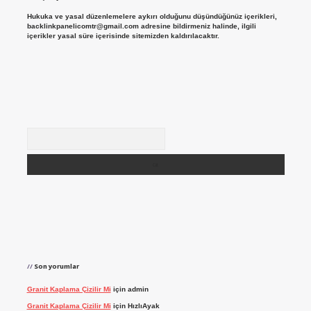
Hukuka ve yasal düzenlemelere aykırı olduğunu düşündüğünüz içerikleri,
backlinkpanelicomtr@gmail.com
adresine bildirmeniz halinde, ilgili
içerikler yasal süre içerisinde sitemizden kaldırılacaktır.
Arama
Son yorumlar
Granit Kaplama Çizilir Mi
için
admin
Granit Kaplama Çizilir Mi
için
HızlıAyak