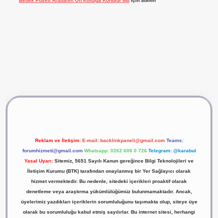
Bebek Puseti Arabanın Ön Koltuğa Konulur Mu
için
admin
lbet giriş
vdcasino giriş
betexper
Reklam ve İletişim:
E-mail:
backlinkpaneli@gmail.com
Teams:
forumhizmeti@gmail.com
Whatsapp: 0262 606 0 726
Telegram: @karabul
Yasal Uyarı:
Sitemiz, 5651 Sayılı Kanun gereğince Bilgi Teknolojileri ve
İletişim Kurumu (BTK) tarafından onaylanmış bir Yer Sağlayıcı olarak
hizmet vermektedir. Bu nedenle, sitedeki içerikleri proaktif olarak
denetleme veya araştırma yükümlülüğümüz bulunmamaktadır. Ancak,
üyelerimiz yazdıkları içeriklerin sorumluluğunu taşımakta olup, siteye üye
olarak bu sorumluluğu kabul etmiş sayılırlar. Bu internet sitesi, herhangi