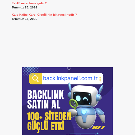
Ez’AF ne anlama gelir ?
Temmuz 25, 2026
Kalp Kalbe Karşı Çiçeği’nin hikayesi nedir ?
Temmuz 23, 2026