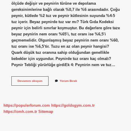
ölçüde değişir ve peynirin türüne ve depolama
gereksinimlerine bağlı olarak %0,7 ile %6 arasındadır. Çoğu
peynir, kütlede %2 tuz ve peynir kütlesinin suyunda %4-5
tuz içerir. Beyaz peynirde tuz var mı? Türk Gıda Kodeksi
peynir için belirli sınırlar koymuştur. Bu değerlere göre taze
beyaz peynirin nem oranı %65’i, tuz oranı ise %6,5’i
geçmemelidir. Olgunlaşmış beyaz peynirin nem oranı %60,
tuz oranı ise %6,5’tir. Tuzu en az olan peynir hangisi?
Quark düşük tuz oranına sahip olduğundan genellikle
bebekler için uygundur. Peynirde tuz oranı kaç olmalı?
Peynir Tebliği yürürlüğe girdiEk 4: Peynirin nem ve tuz…
Peynirde
Devamını okuyun
Yorum Bırak
Tuz
Var
Mı
https://populerforum.com
https://goldsgym.com.tr
https://omh.com.tr
Sitemap