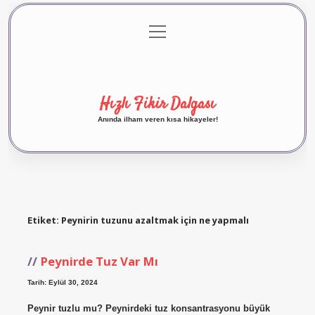
menüyü
Anasayfa
Gizlilik Politikası
Yasal Uyarı
aç
Hakkımızda
Hızlı Fikir Dalgası
Anında ilham veren kısa hikayeler!
Etiket:
Peynirin tuzunu azaltmak için ne yapmalı
Peynirde Tuz Var Mı
Tarih: Eylül 30, 2024
Peynir tuzlu mu? Peynirdeki tuz konsantrasyonu büyük