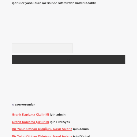
içerikler yasal süre içerisinde sitemizden kaldırılacaktır.
Arama
Son yorumlar
Granit Kaplama Çizilir Mi
için
admin
Granit Kaplama Çizilir Mi
için
HızlıAyak
Bir Yolun Otoban Olduğunu Nasıl Anlarız
için
admin
Bir Yolun Otoban Olduğunu Nasıl Anlarız
için
Dörtnal