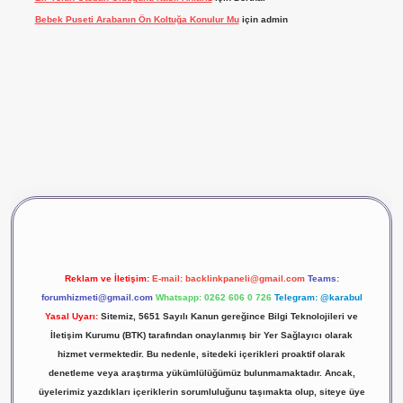
Bebek Puseti Arabanın Ön Koltuğa Konulur Mu
için
admin
vdcasino giriş
betexper
Reklam ve İletişim:
E-mail:
backlinkpaneli@gmail.com
Teams:
forumhizmeti@gmail.com
Whatsapp: 0262 606 0 726
Telegram: @karabul
Yasal Uyarı:
Sitemiz, 5651 Sayılı Kanun gereğince Bilgi Teknolojileri ve
İletişim Kurumu (BTK) tarafından onaylanmış bir Yer Sağlayıcı olarak
hizmet vermektedir. Bu nedenle, sitedeki içerikleri proaktif olarak
denetleme veya araştırma yükümlülüğümüz bulunmamaktadır. Ancak,
üyelerimiz yazdıkları içeriklerin sorumluluğunu taşımakta olup, siteye üye