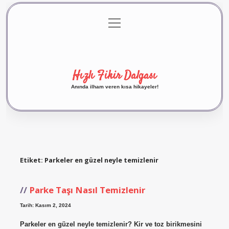
menüyü
Anasayfa
Gizlilik Politikası
Yasal Uyarı
aç
Hakkımızda
Hızlı Fikir Dalgası
Anında ilham veren kısa hikayeler!
Etiket:
Parkeler en güzel neyle temizlenir
Parke Taşı Nasıl Temizlenir
Tarih: Kasım 2, 2024
Parkeler en güzel neyle temizlenir? Kir ve toz birikmesini