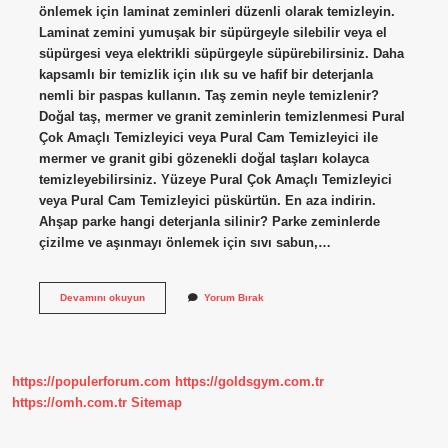
önlemek için laminat zeminleri düzenli olarak temizleyin.
Laminat zemini yumuşak bir süpürgeyle silebilir veya el
süpürgesi veya elektrikli süpürgeyle süpürebilirsiniz. Daha
kapsamlı bir temizlik için ılık su ve hafif bir deterjanla
nemli bir paspas kullanın. Taş zemin neyle temizlenir?
Doğal taş, mermer ve granit zeminlerin temizlenmesi Pural
Çok Amaçlı Temizleyici veya Pural Cam Temizleyici ile
mermer ve granit gibi gözenekli doğal taşları kolayca
temizleyebilirsiniz. Yüzeye Pural Çok Amaçlı Temizleyici
veya Pural Cam Temizleyici püskürtün. En aza indirin.
Ahşap parke hangi deterjanla silinir? Parke zeminlerde
çizilme ve aşınmayı önlemek için sıvı sabun,…
Parke
Devamını okuyun
Yorum Bırak
Taşı
Nasıl
Temizlenir
https://populerforum.com
https://goldsgym.com.tr
https://omh.com.tr
Sitemap