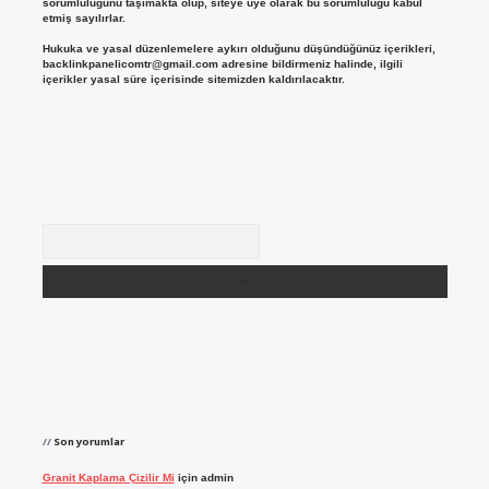
sorumluluğunu taşımakta olup, siteye üye olarak bu sorumluluğu kabul
etmiş sayılırlar.
Hukuka ve yasal düzenlemelere aykırı olduğunu düşündüğünüz içerikleri,
backlinkpanelicomtr@gmail.com
adresine bildirmeniz halinde, ilgili
içerikler yasal süre içerisinde sitemizden kaldırılacaktır.
Arama
Son yorumlar
Granit Kaplama Çizilir Mi
için
admin