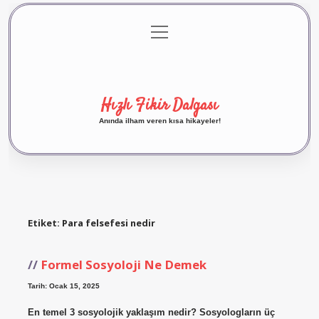
menüyü
Anasayfa
Gizlilik Politikası
Yasal Uyarı
aç
Hakkımızda
Hızlı Fikir Dalgası
Anında ilham veren kısa hikayeler!
Etiket:
Para felsefesi nedir
Formel Sosyoloji Ne Demek
Tarih: Ocak 15, 2025
En temel 3 sosyolojik yaklaşım nedir? Sosyologların üç