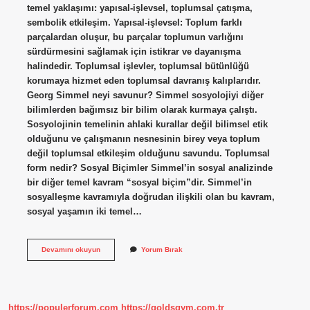
temel yaklaşımı: yapısal-işlevsel, toplumsal çatışma,
sembolik etkileşim. Yapısal-işlevsel: Toplum farklı
parçalardan oluşur, bu parçalar toplumun varlığını
sürdürmesini sağlamak için istikrar ve dayanışma
halindedir. Toplumsal işlevler, toplumsal bütünlüğü
korumaya hizmet eden toplumsal davranış kalıplarıdır.
Georg Simmel neyi savunur? Simmel sosyolojiyi diğer
bilimlerden bağımsız bir bilim olarak kurmaya çalıştı.
Sosyolojinin temelinin ahlaki kurallar değil bilimsel etik
olduğunu ve çalışmanın nesnesinin birey veya toplum
değil toplumsal etkileşim olduğunu savundu. Toplumsal
form nedir? Sosyal Biçimler Simmel’in sosyal analizinde
bir diğer temel kavram “sosyal biçim”dir. Simmel’in
sosyalleşme kavramıyla doğrudan ilişkili olan bu kavram,
sosyal yaşamın iki temel…
Formel
Devamını okuyun
Yorum Bırak
Sosyoloji
Ne
Demek
https://populerforum.com
https://goldsgym.com.tr