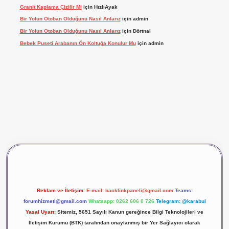
Granit Kaplama Çizilir Mi
için
HızlıAyak
Bir Yolun Otoban Olduğunu Nasıl Anlarız
için
admin
Bir Yolun Otoban Olduğunu Nasıl Anlarız
için
Dörtnal
Bebek Puseti Arabanın Ön Koltuğa Konulur Mu
için
admin
vdcasino giriş
betexper
Reklam ve İletişim:
E-mail:
backlinkpaneli@gmail.com
Teams:
forumhizmeti@gmail.com
Whatsapp: 0262 606 0 726
Telegram: @karabul
Yasal Uyarı:
Sitemiz, 5651 Sayılı Kanun gereğince Bilgi Teknolojileri ve
İletişim Kurumu (BTK) tarafından onaylanmış bir Yer Sağlayıcı olarak