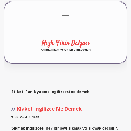
menüyü
Anasayfa
Gizlilik Politikası
Yasal Uyarı
aç
Hakkımızda
Hızlı Fikir Dalgası
Anında ilham veren kısa hikayeler!
Etiket:
Panik yapma ingilizcesi ne demek
Klaket Ingilizce Ne Demek
Tarih: Ocak 4, 2025
Sıkmak ingilizcesi ne? bir şeyi sıkmak vtr sıkmak geçişli f.