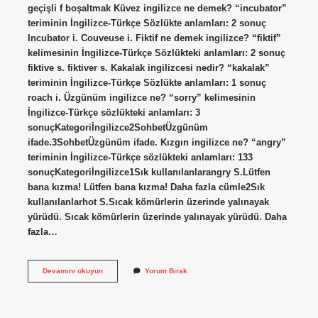
geçişli f boşaltmak Küvez ingilizce ne demek? “incubator”
teriminin İngilizce-Türkçe Sözlükte anlamları: 2 sonuç
Incubator i. Couveuse i. Fiktif ne demek ingilizce? “fiktif”
kelimesinin İngilizce-Türkçe Sözlükteki anlamları: 2 sonuç
fiktive s. fiktiver s. Kakalak ingilizcesi nedir? “kakalak”
teriminin İngilizce-Türkçe Sözlükte anlamları: 1 sonuç
roach i. Üzgünüm ingilizce ne? “sorry” kelimesinin
İngilizce-Türkçe sözlükteki anlamları: 3
sonuçKategoriİngilizce2SohbetÜzgünüm
ifade.3SohbetÜzgünüm ifade. Kızgın ingilizce ne? “angry”
teriminin İngilizce-Türkçe sözlükteki anlamları: 133
sonuçKategoriİngilizce1Sık kullanılanlarangry S.Lütfen
bana kızma! Lütfen bana kızma! Daha fazla cümle2Sık
kullanılanlarhot S.Sıcak kömürlerin üzerinde yalınayak
yürüdü. Sıcak kömürlerin üzerinde yalınayak yürüdü. Daha
fazla…
Klaket
Devamını okuyun
Yorum Bırak
Ingilizce
Ne
Demek