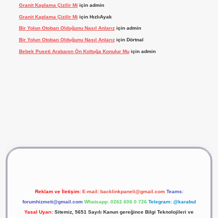
Granit Kaplama Çizilir Mi
için
admin
Granit Kaplama Çizilir Mi
için
HızlıAyak
Bir Yolun Otoban Olduğunu Nasıl Anlarız
için
admin
Bir Yolun Otoban Olduğunu Nasıl Anlarız
için
Dörtnal
Bebek Puseti Arabanın Ön Koltuğa Konulur Mu
için
admin
vdcasino giriş
betexper
Reklam ve İletişim:
E-mail:
backlinkpaneli@gmail.com
Teams:
forumhizmeti@gmail.com
Whatsapp: 0262 606 0 726
Telegram: @karabul
Yasal Uyarı:
Sitemiz, 5651 Sayılı Kanun gereğince Bilgi Teknolojileri ve