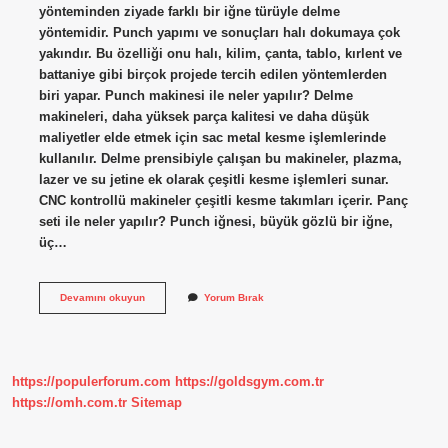
yönteminden ziyade farklı bir iğne türüyle delme
yöntemidir. Punch yapımı ve sonuçları halı dokumaya çok
yakındır. Bu özelliği onu halı, kilim, çanta, tablo, kırlent ve
battaniye gibi birçok projede tercih edilen yöntemlerden
biri yapar. Punch makinesi ile neler yapılır? Delme
makineleri, daha yüksek parça kalitesi ve daha düşük
maliyetler elde etmek için sac metal kesme işlemlerinde
kullanılır. Delme prensibiyle çalışan bu makineler, plazma,
lazer ve su jetine ek olarak çeşitli kesme işlemleri sunar.
CNC kontrollü makineler çeşitli kesme takımları içerir. Panç
seti ile neler yapılır? Punch iğnesi, büyük gözlü bir iğne,
üç…
Punch
Devamını okuyun
Yorum Bırak
Nakışından
Neler
Yapılır
https://populerforum.com
https://goldsgym.com.tr
https://omh.com.tr
Sitemap