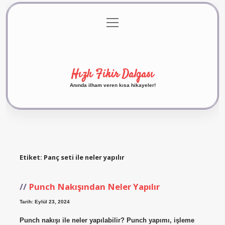
menüyü
Anasayfa
Gizlilik Politikası
Yasal Uyarı
aç
Hakkımızda
Hızlı Fikir Dalgası
Anında ilham veren kısa hikayeler!
Etiket:
Panç seti ile neler yapılır
Punch Nakışından Neler Yapılır
Tarih: Eylül 23, 2024
Punch nakışı ile neler yapılabilir? Punch yapımı, işleme