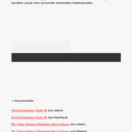
içerikler yasal süre içerisinde sitemizden kaldırılacaktır.
Arama
Son yorumlar
Granit Kaplama Çizilir Mi
için
admin
Granit Kaplama Çizilir Mi
için
HızlıAyak
Bir Yolun Otoban Olduğunu Nasıl Anlarız
için
admin
Bir Yolun Otoban Olduğunu Nasıl Anlarız
için
Dörtnal