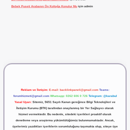
Bebek Puseti Arabanın Ön Koltuğa Konulur Mu
için
admin
vdcasino giriş
betexper
Reklam ve İletişim:
E-mail:
backlinkpaneli@gmail.com
Teams:
forumhizmeti@gmail.com
Whatsapp: 0262 606 0 726
Telegram: @karabul
Yasal Uyarı:
Sitemiz, 5651 Sayılı Kanun gereğince Bilgi Teknolojileri ve
İletişim Kurumu (BTK) tarafından onaylanmış bir Yer Sağlayıcı olarak
hizmet vermektedir. Bu nedenle, sitedeki içerikleri proaktif olarak
denetleme veya araştırma yükümlülüğümüz bulunmamaktadır. Ancak,
üyelerimiz yazdıkları içeriklerin sorumluluğunu taşımakta olup, siteye üye