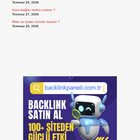
Temmuz 29, 2026
Kışın bağlar neden sulanır ?
Temmuz 27, 2026
Mide ne kadar sürede boşalır ?
Temmuz 25, 2026