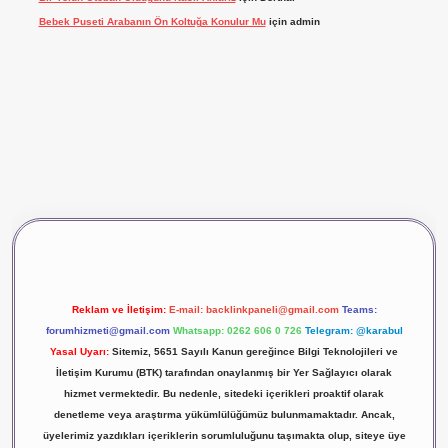
Bebek Puseti Arabanın Ön Koltuğa Konulur Mu
için
admin
vdcasino giriş
betexper
Reklam ve İletişim:
E-mail:
backlinkpaneli@gmail.com
Teams:
forumhizmeti@gmail.com
Whatsapp: 0262 606 0 726
Telegram: @karabul
Yasal Uyarı:
Sitemiz, 5651 Sayılı Kanun gereğince Bilgi Teknolojileri ve
İletişim Kurumu (BTK) tarafından onaylanmış bir Yer Sağlayıcı olarak
hizmet vermektedir. Bu nedenle, sitedeki içerikleri proaktif olarak
denetleme veya araştırma yükümlülüğümüz bulunmamaktadır. Ancak,
üyelerimiz yazdıkları içeriklerin sorumluluğunu taşımakta olup, siteye üye