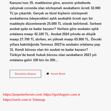
Kanunu’nun 35. maddesine göre, anonim şirketlerde
çalışmak zorunda olan sözleşmeli avukatların ücreti 32.000
TL’ye çıkarıldı. Gerçek ve tüzel kişilerin sözleşmeli
avukatlarına ödeyecekleri aylık avukatlık ücreti ayrı bir
maddeyle düzenlenerek 25.000 TL olarak belirlendi. Serbest
avukat ayda ne kadar kazanır? Verilere göre avukatın aylık
ortalama maaşı 42.100 TL. Avukat 2024 yılında en düşük
maaşı 27.700 TL alırken, en yüksek maaşı 65.800 TL. Önceki
yıllara bakıldığında Temmuz 2023’te avukatın ortalama yaşı
31. Kendi bürosu olan bir avukat ne kadar kazanır?
Türkiye’de kendi hukuk bürosu olan avukatların 2023 yılı
ortalama geliri 100 bin ile 200…
Özel
Devamını okuyun
Yorum Bırak
Avukat
Ayda
Ne
Kadar
Kazanır
https://populerforum.com
https://goldsgym.com.tr
https://omh.com.tr
Sitemap