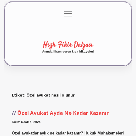
menüyü
Anasayfa
Gizlilik Politikası
Yasal Uyarı
aç
Hakkımızda
Hızlı Fikir Dalgası
Anında ilham veren kısa hikayeler!
Etiket:
Özel avukat nasıl olunur
Özel Avukat Ayda Ne Kadar Kazanır
Tarih: Ocak 5, 2025
Özel avukatlar aylık ne kadar kazanır? Hukuk Muhakemeleri