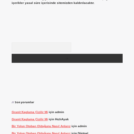
içerikler yasal süre içerisinde sitemizden kaldırılacaktır.
Arama
Son yorumlar
Granit Kaplama Çizilir Mi
için
admin
Granit Kaplama Çizilir Mi
için
HızlıAyak
Bir Yolun Otoban Olduğunu Nasıl Anlarız
için
admin
Bir Yolun Otoban Olduğunu Nasıl Anlarız
için
Dörtnal