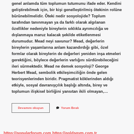
genel anlamda tüm toplumun tutumunu ifade eder. Kendini
geliştirebilmek için, bir kişi genelleştirilmiş ötekinin rolüne
bürünebilmelidir. Öteki nedir sosyolojide? Toplum
tarafından tanınmayan ya da farklı olarak algılanan
özellikler nedeniyle bireylerin sıklıkla ayrımcılığa ve
dışlanmaya maruz kalacak şekilde etiketlenmesi
durumudur. Mead neyi savunur? Mead, değerlerin
bireylerin yaşamlarına anlam kazandırdığı gibi, özel
formlar olarak bireylerin de değerleri yeniden inşa etmeleri
gerektiğini, böylece değerlerin varlığını sürdürebileceğini
ileri sürmektedir. Mead ne demek sosyoloji? George
Herbert Mead, sembolik etkileşimciliğin önde gelen
teorisyenlerinden biridir. Pragmatist köklerinden aldığı
etkiyle, sosyal davranışçılık başlığı altında, birey ve
toplumun ilişkisel birliğini yansıtan ikili olmayan,…
Genelleştirilmiş
Devamını okuyun
Yorum Bırak
Öteki
Ne
Demektir
https://populerforum.com
https://goldsgym.com.tr