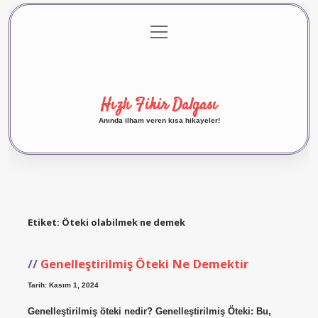
menüyü
Anasayfa
Gizlilik Politikası
Yasal Uyarı
aç
Hakkımızda
Hızlı Fikir Dalgası
Anında ilham veren kısa hikayeler!
Etiket:
Öteki olabilmek ne demek
Genelleştirilmiş Öteki Ne Demektir
Tarih: Kasım 1, 2024
Genelleştirilmiş öteki nedir? Genelleştirilmiş Öteki: Bu,