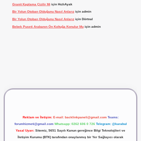
Granit Kaplama Çizilir Mi
için
HızlıAyak
Bir Yolun Otoban Olduğunu Nasıl Anlarız
için
admin
Bir Yolun Otoban Olduğunu Nasıl Anlarız
için
Dörtnal
Bebek Puseti Arabanın Ön Koltuğa Konulur Mu
için
admin
ş
vdcasino giriş
betexper
Reklam ve İletişim:
E-mail:
backlinkpaneli@gmail.com
Teams:
forumhizmeti@gmail.com
Whatsapp: 0262 606 0 726
Telegram: @karabul
Yasal Uyarı:
Sitemiz, 5651 Sayılı Kanun gereğince Bilgi Teknolojileri ve
İletişim Kurumu (BTK) tarafından onaylanmış bir Yer Sağlayıcı olarak