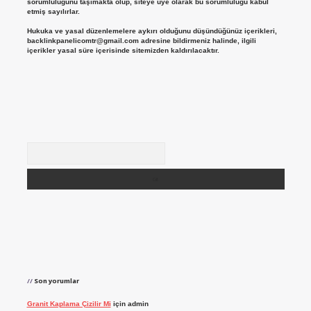
sorumluluğunu taşımakta olup, siteye üye olarak bu sorumluluğu kabul
etmiş sayılırlar.
Hukuka ve yasal düzenlemelere aykırı olduğunu düşündüğünüz içerikleri,
backlinkpanelicomtr@gmail.com
adresine bildirmeniz halinde, ilgili
içerikler yasal süre içerisinde sitemizden kaldırılacaktır.
Arama
Son yorumlar
Granit Kaplama Çizilir Mi
için
admin