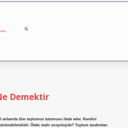
ızda
 Ne Demektir
enel anlamda tüm toplumun tutumunu ifade eder. Kendini
e bürünebilmelidir. Öteki nedir sosyolojide? Toplum tarafından