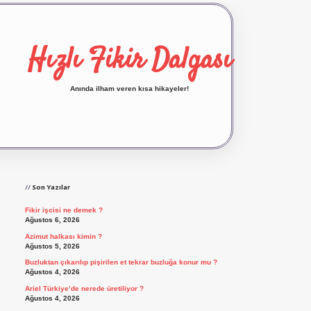
Hızlı Fikir Dalgası
Anında ilham veren kısa hikayeler!
Sidebar
ilbet yeni giriş
ilbet giriş
vdcasino giriş
betexp
Son Yazılar
Fikir işcisi ne demek ?
Ağustos 6, 2026
Azimut halkası kimin ?
Ağustos 5, 2026
Buzluktan çıkarılıp pişirilen et tekrar buzluğa konur mu ?
Ağustos 4, 2026
Ariel Türkiye’de nerede üretiliyor ?
Ağustos 4, 2026