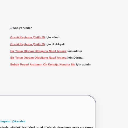
Son yorumlar
Granit Kaplama Çizilir Mi
için
admin
Granit Kaplama Çizilir Mi
için
HızlıAyak
Bir Yolun Otoban Olduğunu Nasıl Anlarız
için
admin
Bir Yolun Otoban Olduğunu Nasıl Anlarız
için
Dörtnal
Bebek Puseti Arabanın Ön Koltuğa Konulur Mu
için
admin
elegram: @karabul
denle, sitedeki içerikleri proaktif olarak denetleme veya araştırma