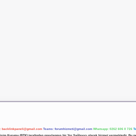
l:
backlinkpaneli@gmail.com
Teams:
forumhizmeti@gmail.com
Whatsapp: 0262 606 0 726
T
etişim Kurumu (BTK) tarafından onaylanmış bir Yer Sağlayıcı olarak hizmet vermektedir. Bu ne