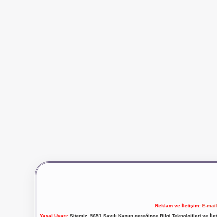
Reklam ve İletişim:
E-mai
Yasal Uyarı:
Sitemiz, 5651 Sayılı Kanun gereğince Bilgi Teknolojileri ve İl