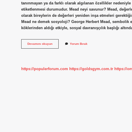
tanınmayan ya da farklı olarak algılanan özellikler nedeniyle
etiketlenmesi durumudur. Mead neyi savunur? Mead, değerler
olarak bireylerin de değerleri yeniden inşa etmeleri gerektiği
Mead ne demek sosyoloji? George Herbert Mead, sembolik etk
köklerinden aldığı etkiyle, sosyal davranışçılık başlığı altınd
Genelleştirilmiş
Devamını okuyun
Yorum Bırak
Öteki
Ne
Demektir
https://populerforum.com
https://goldsgym.com.tr
https://o