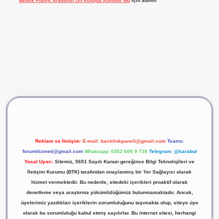
Bebek Puseti Arabanın Ön Koltuğa Konulur Mu
için
admin
vdcasino giriş
betexper
Reklam ve İletişim:
E-mail:
backlinkpaneli@gmail.com
Teams:
forumhizmeti@gmail.com
Whatsapp: 0262 606 0 726
Telegram: @karabul
Yasal Uyarı:
Sitemiz, 5651 Sayılı Kanun gereğince Bilgi Teknolojileri ve
İletişim Kurumu (BTK) tarafından onaylanmış bir Yer Sağlayıcı olarak
hizmet vermektedir. Bu nedenle, sitedeki içerikleri proaktif olarak
denetleme veya araştırma yükümlülüğümüz bulunmamaktadır. Ancak,
üyelerimiz yazdıkları içeriklerin sorumluluğunu taşımakta olup, siteye üye
olarak bu sorumluluğu kabul etmiş sayılırlar. Bu internet sitesi, herhangi