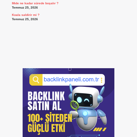
Mide ne kadar sürede boşalır ?
Temmuz 25, 2026
Koala saldirir mi ?
Temmuz 25, 2026