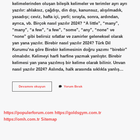
kelimelerinden oluşan bileşik kelimeler ve terimler ayrı ayrı
yazılır: ahlaksız, çağdışı, din dışı, kanunsuz, alışılmadık,
yasadışı; ceviz, hafta içi, yerli; sırayla, sonra, ardından,
ayrıca, vb. Birçok nasıl yazılır 2024? “A little”, “many”,
“many”, “a few”, “a few”, “some”, “any”, “none” ve
“none” gibi belirsiz sıfatlar ve zamirler geleneksel olarak
yan yana yazılır. Birebir nasıl yazılır 2024? Türk Dil
Kurumu’na göre Birebir kelimesinin doğru yazımı “birebir”
olmalıdır. Kelimeyi harfi harfine yazmak yanlıştır. Birebir
kelimesi yan yana yazılmış bir kelime olarak bilinir. Unvan
nasıl yazılır 2024? Aslında, halk arasında sıklıkla yanlış…
Sıra
Devamını okuyun
Yorum Bırak
Dışı
Nasıl
Yazılır
2024
https://populerforum.com
https://goldsgym.com.tr
https://omh.com.tr
Sitemap