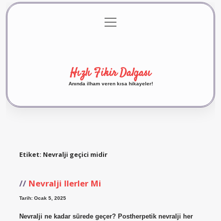
menüyü
Anasayfa
Gizlilik Politikası
Yasal Uyarı
aç
Hakkımızda
Hızlı Fikir Dalgası
Anında ilham veren kısa hikayeler!
Etiket:
Nevralji geçici midir
Nevralji Ilerler Mi
Tarih: Ocak 5, 2025
Nevralji ne kadar sürede geçer? Postherpetik nevralji her