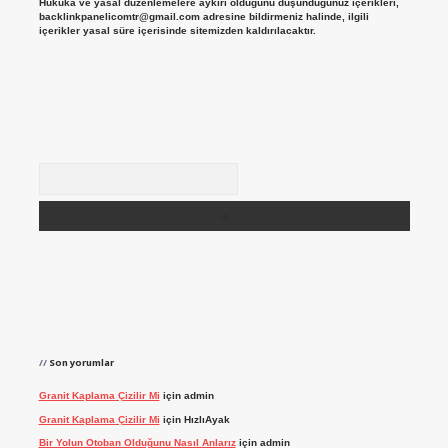
Hukuka ve yasal düzenlemelere aykırı olduğunu düşündüğünüz içerikleri,
backlinkpanelicomtr@gmail.com
adresine bildirmeniz halinde, ilgili
içerikler yasal süre içerisinde sitemizden kaldırılacaktır.
Arama
Son yorumlar
Granit Kaplama Çizilir Mi
için
admin
Granit Kaplama Çizilir Mi
için
HızlıAyak
Bir Yolun Otoban Olduğunu Nasıl Anlarız
için
admin