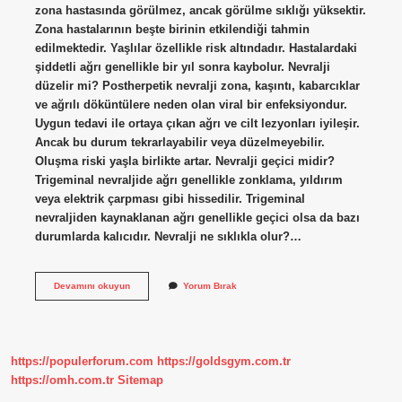
zona hastasında görülmez, ancak görülme sıklığı yüksektir.
Zona hastalarının beşte birinin etkilendiği tahmin
edilmektedir. Yaşlılar özellikle risk altındadır. Hastalardaki
şiddetli ağrı genellikle bir yıl sonra kaybolur. Nevralji
düzelir mi? Postherpetik nevralji zona, kaşıntı, kabarcıklar
ve ağrılı döküntülere neden olan viral bir enfeksiyondur.
Uygun tedavi ile ortaya çıkan ağrı ve cilt lezyonları iyileşir.
Ancak bu durum tekrarlayabilir veya düzelmeyebilir.
Oluşma riski yaşla birlikte artar. Nevralji geçici midir?
Trigeminal nevraljide ağrı genellikle zonklama, yıldırım
veya elektrik çarpması gibi hissedilir. Trigeminal
nevraljiden kaynaklanan ağrı genellikle geçici olsa da bazı
durumlarda kalıcıdır. Nevralji ne sıklıkla olur?…
Nevralji
Devamını okuyun
Yorum Bırak
Ilerler
Mi
https://populerforum.com
https://goldsgym.com.tr
https://omh.com.tr
Sitemap