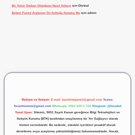
Bir Yolun Otoban Olduğunu Nasıl Anlarız
için
Dörtnal
Bebek Puseti Arabanın Ön Koltuğa Konulur Mu
için
admin
vdcasino giriş
betexper
Reklam ve İletişim:
E-mail:
backlinkpaneli@gmail.com
Teams:
forumhizmeti@gmail.com
Whatsapp: 0262 606 0 726
Telegram: @karabul
Yasal Uyarı:
Sitemiz, 5651 Sayılı Kanun gereğince Bilgi Teknolojileri ve
İletişim Kurumu (BTK) tarafından onaylanmış bir Yer Sağlayıcı olarak
hizmet vermektedir. Bu nedenle, sitedeki içerikleri proaktif olarak
denetleme veya araştırma yükümlülüğümüz bulunmamaktadır. Ancak,