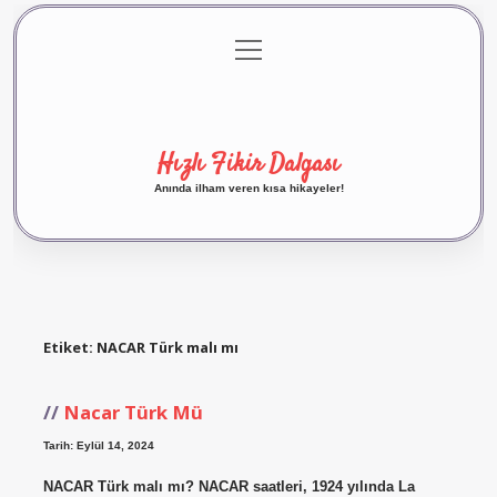
menüyü
Anasayfa
Gizlilik Politikası
Yasal Uyarı
aç
Hakkımızda
Hızlı Fikir Dalgası
Anında ilham veren kısa hikayeler!
Etiket:
NACAR Türk malı mı
Nacar Türk Mü
Tarih: Eylül 14, 2024
NACAR Türk malı mı? NACAR saatleri, 1924 yılında La