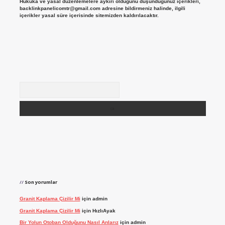
Hukuka ve yasal düzenlemelere aykırı olduğunu düşündüğünüz içerikleri,
backlinkpanelicomtr@gmail.com
adresine bildirmeniz halinde, ilgili
içerikler yasal süre içerisinde sitemizden kaldırılacaktır.
Arama
Son yorumlar
Granit Kaplama Çizilir Mi
için
admin
Granit Kaplama Çizilir Mi
için
HızlıAyak
Bir Yolun Otoban Olduğunu Nasıl Anlarız
için
admin