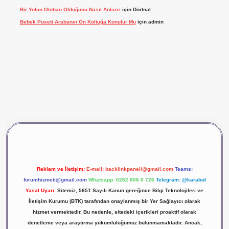
Bir Yolun Otoban Olduğunu Nasıl Anlarız
için
Dörtnal
Bebek Puseti Arabanın Ön Koltuğa Konulur Mu
için
admin
ş
vdcasino giriş
betexper
Reklam ve İletişim:
E-mail:
backlinkpaneli@gmail.com
Teams:
forumhizmeti@gmail.com
Whatsapp: 0262 606 0 726
Telegram: @karabul
Yasal Uyarı:
Sitemiz, 5651 Sayılı Kanun gereğince Bilgi Teknolojileri ve
İletişim Kurumu (BTK) tarafından onaylanmış bir Yer Sağlayıcı olarak
hizmet vermektedir. Bu nedenle, sitedeki içerikleri proaktif olarak
denetleme veya araştırma yükümlülüğümüz bulunmamaktadır. Ancak,