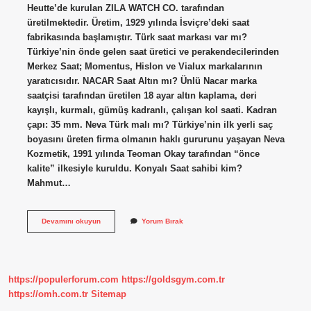
Heutte’de kurulan ZILA WATCH CO. tarafından
üretilmektedir. Üretim, 1929 yılında İsviçre’deki saat
fabrikasında başlamıştır. Türk saat markası var mı?
Türkiye’nin önde gelen saat üretici ve perakendecilerinden
Merkez Saat; Momentus, Hislon ve Vialux markalarının
yaratıcısıdır. NACAR Saat Altın mı? Ünlü Nacar marka
saatçisi tarafından üretilen 18 ayar altın kaplama, deri
kayışlı, kurmalı, gümüş kadranlı, çalışan kol saati. Kadran
çapı: 35 mm. Neva Türk malı mı? Türkiye’nin ilk yerli saç
boyasını üreten firma olmanın haklı gururunu yaşayan Neva
Kozmetik, 1991 yılında Teoman Okay tarafından “önce
kalite” ilkesiyle kuruldu. Konyalı Saat sahibi kim?
Mahmut…
Nacar
Devamını okuyun
Yorum Bırak
Türk
Mü
https://populerforum.com
https://goldsgym.com.tr
https://omh.com.tr
Sitemap