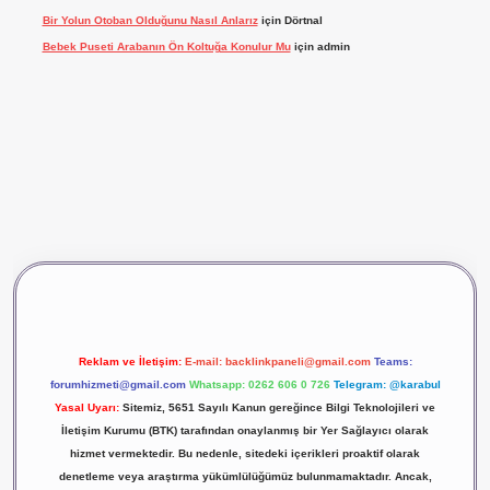
Bir Yolun Otoban Olduğunu Nasıl Anlarız
için
Dörtnal
Bebek Puseti Arabanın Ön Koltuğa Konulur Mu
için
admin
ş
vdcasino giriş
betexper
Reklam ve İletişim:
E-mail:
backlinkpaneli@gmail.com
Teams:
forumhizmeti@gmail.com
Whatsapp: 0262 606 0 726
Telegram: @karabul
Yasal Uyarı:
Sitemiz, 5651 Sayılı Kanun gereğince Bilgi Teknolojileri ve
İletişim Kurumu (BTK) tarafından onaylanmış bir Yer Sağlayıcı olarak
hizmet vermektedir. Bu nedenle, sitedeki içerikleri proaktif olarak
denetleme veya araştırma yükümlülüğümüz bulunmamaktadır. Ancak,