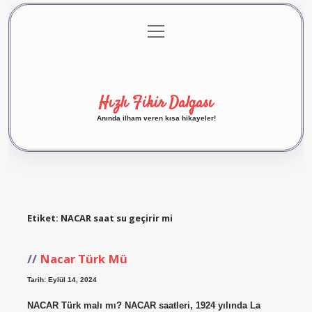
menüyü
Anasayfa
Gizlilik Politikası
Yasal Uyarı
aç
Hakkımızda
Hızlı Fikir Dalgası
Anında ilham veren kısa hikayeler!
Etiket:
NACAR saat su geçirir mi
Nacar Türk Mü
Tarih: Eylül 14, 2024
NACAR Türk malı mı? NACAR saatleri, 1924 yılında La