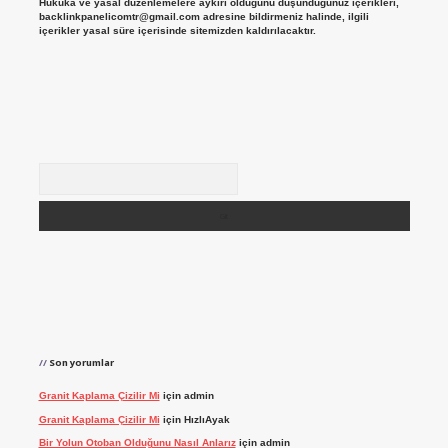
Hukuka ve yasal düzenlemelere aykırı olduğunu düşündüğünüz içerikleri,
backlinkpanelicomtr@gmail.com
adresine bildirmeniz halinde, ilgili
içerikler yasal süre içerisinde sitemizden kaldırılacaktır.
Arama
Son yorumlar
Granit Kaplama Çizilir Mi
için
admin
Granit Kaplama Çizilir Mi
için
HızlıAyak
Bir Yolun Otoban Olduğunu Nasıl Anlarız
için
admin