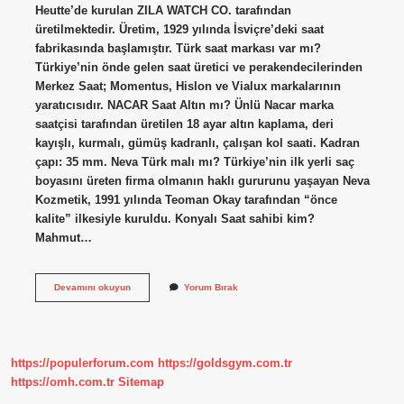
Heutte’de kurulan ZILA WATCH CO. tarafından
üretilmektedir. Üretim, 1929 yılında İsviçre’deki saat
fabrikasında başlamıştır. Türk saat markası var mı?
Türkiye’nin önde gelen saat üretici ve perakendecilerinden
Merkez Saat; Momentus, Hislon ve Vialux markalarının
yaratıcısıdır. NACAR Saat Altın mı? Ünlü Nacar marka
saatçisi tarafından üretilen 18 ayar altın kaplama, deri
kayışlı, kurmalı, gümüş kadranlı, çalışan kol saati. Kadran
çapı: 35 mm. Neva Türk malı mı? Türkiye’nin ilk yerli saç
boyasını üreten firma olmanın haklı gururunu yaşayan Neva
Kozmetik, 1991 yılında Teoman Okay tarafından “önce
kalite” ilkesiyle kuruldu. Konyalı Saat sahibi kim?
Mahmut…
Nacar
Devamını okuyun
Yorum Bırak
Türk
Mü
https://populerforum.com
https://goldsgym.com.tr
https://omh.com.tr
Sitemap