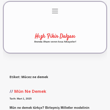
menüyü
Anasayfa
Gizlilik Politikası
Yasal Uyarı
aç
Hakkımızda
Hızlı Fikir Dalgası
Anında ilham veren kısa hikayeler!
Etiket:
Mücez ne demek
Mün Ne Demek
Tarih: Mart 1, 2025
Mün ne demek türkçe? Birleşmiş Milletler modelinin