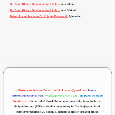
Bir Yolun Otoban Olduğunu Nasıl Anlarız
için
admin
Bir Yolun Otoban Olduğunu Nasıl Anlarız
için
Dörtnal
Bebek Puseti Arabanın Ön Koltuğa Konulur Mu
için
admin
vdcasino giriş
betexper
Reklam ve İletişim:
E-mail:
backlinkpaneli@gmail.com
Teams:
forumhizmeti@gmail.com
Whatsapp: 0262 606 0 726
Telegram: @karabul
Yasal Uyarı:
Sitemiz, 5651 Sayılı Kanun gereğince Bilgi Teknolojileri ve
İletişim Kurumu (BTK) tarafından onaylanmış bir Yer Sağlayıcı olarak
hizmet vermektedir. Bu nedenle, sitedeki içerikleri proaktif olarak