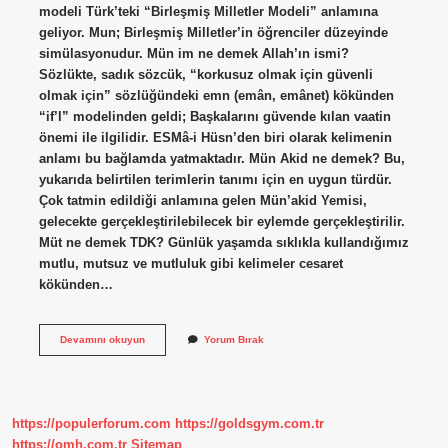
modeli Türk’teki “Birleşmiş Milletler Modeli” anlamına
geliyor. Mun; Birleşmiş Milletler’in öğrenciler düzeyinde
simülasyonudur. Mün im ne demek Allah’ın ismi?
Sözlükte, sadık sözcük, “korkusuz olmak için güvenli
olmak için” sözlüğündeki emn (emân, emânet) kökünden
“if’l” modelinden geldi; Başkalarını güvende kılan vaatin
önemi ile ilgilidir. ESMâ-i Hüsn’den biri olarak kelimenin
anlamı bu bağlamda yatmaktadır. Mün Akid ne demek? Bu,
yukarıda belirtilen terimlerin tanımı için en uygun türdür.
Çok tatmin edildiği anlamına gelen Mün’akid Yemisi,
gelecekte gerçekleştirilebilecek bir eylemde gerçekleştirilir.
Müt ne demek TDK? Günlük yaşamda sıklıkla kullandığımız
mutlu, mutsuz ve mutluluk gibi kelimeler cesaret
kökünden…
Mün
Devamını okuyun
Yorum Bırak
Ne
Demek
https://populerforum.com
https://goldsgym.com.tr
https://omh.com.tr
Sitemap