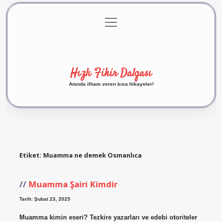
menüyü
Anasayfa
Gizlilik Politikası
Yasal Uyarı
aç
Hakkımızda
Hızlı Fikir Dalgası
Anında ilham veren kısa hikayeler!
Etiket:
Muamma ne demek Osmanlıca
Muamma Şairi Kimdir
Tarih: Şubat 23, 2025
Muamma kimin eseri? Tezkire yazarları ve edebi otoriteler