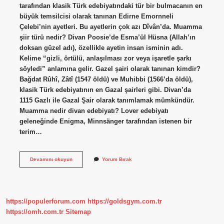
tarafından klasik Türk edebiyatındaki tür bir bulmacanın en
büyük temsilcisi olarak tanınan Edirne Emornneli
Çelebi’nin ayetleri. Bu ayetlerin çok azı Dîvân’da. Muamma
şiir türü nedir? Divan Poosie’de Esma’ül Hüsna (Allah’ın
doksan güzel adı), özellikle ayetin insan isminin adı.
Kelime “gizli, örtülü, anlaşılması zor veya işaretle şarkı
söyledi” anlamına gelir. Gazel şairi olarak tanınan kimdir?
Bağdat Rûhî, Zâtî (1547 öldü) ve Muhibbi (1566’da öldü),
klasik Türk edebiyatının en Gazal şairleri gibi. Divan’da
1115 Gazlı ile Gazal Şair olarak tanımlamak mümkündür.
Muamma nedir divan edebiyatı? Lover edebiyatı
geleneğinde Enigma, Minnsänger tarafından istenen bir
terim…
Muamma
Devamını okuyun
Yorum Bırak
Şairi
Kimdir
https://populerforum.com
https://goldsgym.com.tr
https://omh.com.tr
Sitemap