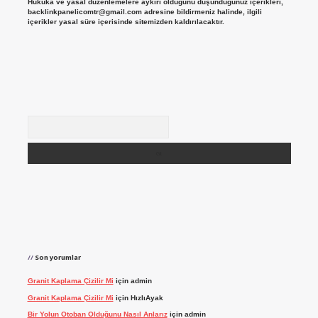
Hukuka ve yasal düzenlemelere aykırı olduğunu düşündüğünüz içerikleri,
backlinkpanelicomtr@gmail.com
adresine bildirmeniz halinde, ilgili
içerikler yasal süre içerisinde sitemizden kaldırılacaktır.
Arama
Son yorumlar
Granit Kaplama Çizilir Mi
için
admin
Granit Kaplama Çizilir Mi
için
HızlıAyak
Bir Yolun Otoban Olduğunu Nasıl Anlarız
için
admin