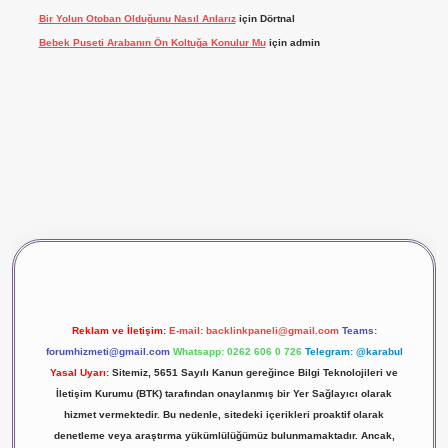
Bir Yolun Otoban Olduğunu Nasıl Anlarız
için
Dörtnal
Bebek Puseti Arabanın Ön Koltuğa Konulur Mu
için
admin
vdcasino giriş
betexper
Reklam ve İletişim:
E-mail:
backlinkpaneli@gmail.com
Teams:
forumhizmeti@gmail.com
Whatsapp: 0262 606 0 726
Telegram: @karabul
Yasal Uyarı:
Sitemiz, 5651 Sayılı Kanun gereğince Bilgi Teknolojileri ve
İletişim Kurumu (BTK) tarafından onaylanmış bir Yer Sağlayıcı olarak
hizmet vermektedir. Bu nedenle, sitedeki içerikleri proaktif olarak
denetleme veya araştırma yükümlülüğümüz bulunmamaktadır. Ancak,