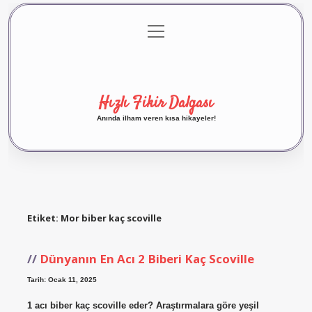
menüyü
Anasayfa
Gizlilik Politikası
Yasal Uyarı
aç
Hakkımızda
Hızlı Fikir Dalgası
Anında ilham veren kısa hikayeler!
Etiket:
Mor biber kaç scoville
Dünyanın En Acı 2 Biberi Kaç Scoville
Tarih: Ocak 11, 2025
1 acı biber kaç scoville eder? Araştırmalara göre yeşil