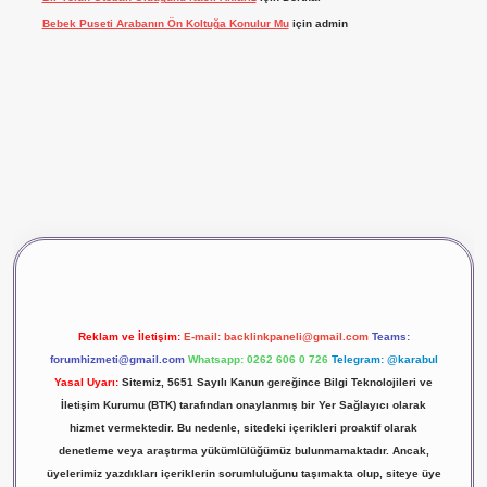
Bebek Puseti Arabanın Ön Koltuğa Konulur Mu
için
admin
et giriş
vdcasino giriş
betexper
Reklam ve İletişim:
E-mail:
backlinkpaneli@gmail.com
Teams:
forumhizmeti@gmail.com
Whatsapp: 0262 606 0 726
Telegram: @karabul
Yasal Uyarı:
Sitemiz, 5651 Sayılı Kanun gereğince Bilgi Teknolojileri ve
İletişim Kurumu (BTK) tarafından onaylanmış bir Yer Sağlayıcı olarak
hizmet vermektedir. Bu nedenle, sitedeki içerikleri proaktif olarak
denetleme veya araştırma yükümlülüğümüz bulunmamaktadır. Ancak,
üyelerimiz yazdıkları içeriklerin sorumluluğunu taşımakta olup, siteye üye