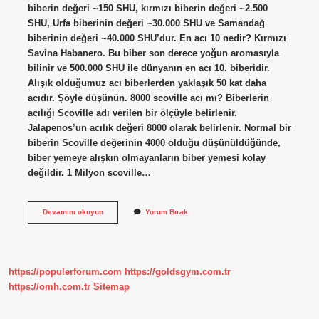
biberin değeri ~150 SHU, kırmızı biberin değeri ~2.500
SHU, Urfa biberinin değeri ~30.000 SHU ve Samandağ
biberinin değeri ~40.000 SHU’dur. En acı 10 nedir? Kırmızı
Savina Habanero. Bu biber son derece yoğun aromasıyla
bilinir ve 500.000 SHU ile dünyanın en acı 10. biberidir.
Alışık olduğumuz acı biberlerden yaklaşık 50 kat daha
acıdır. Şöyle düşünün. 8000 scoville acı mı? Biberlerin
acılığı Scoville adı verilen bir ölçüyle belirlenir.
Jalapenos’un acılık değeri 8000 olarak belirlenir. Normal bir
biberin Scoville değerinin 4000 olduğu düşünüldüğünde,
biber yemeye alışkın olmayanların biber yemesi kolay
değildir. 1 Milyon scoville…
Dünyanın
Devamını okuyun
Yorum Bırak
En
Acı
2
Biberi
Kaç
https://populerforum.com
https://goldsgym.com.tr
Scoville
https://omh.com.tr
Sitemap