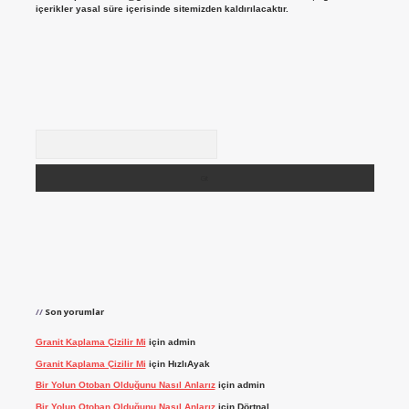
içerikler yasal süre içerisinde sitemizden kaldırılacaktır.
Arama
Son yorumlar
Granit Kaplama Çizilir Mi
için
admin
Granit Kaplama Çizilir Mi
için
HızlıAyak
Bir Yolun Otoban Olduğunu Nasıl Anlarız
için
admin
Bir Yolun Otoban Olduğunu Nasıl Anlarız
için
Dörtnal