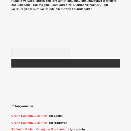
Hukuka ve yasal düzenlemelere aykırı olduğunu düşündüğünüz içerikleri,
backlinkpanelicomtr@gmail.com
adresine bildirmeniz halinde, ilgili
içerikler yasal süre içerisinde sitemizden kaldırılacaktır.
Arama
Son yorumlar
Granit Kaplama Çizilir Mi
için
admin
Granit Kaplama Çizilir Mi
için
HızlıAyak
Bir Yolun Otoban Olduğunu Nasıl Anlarız
için
admin