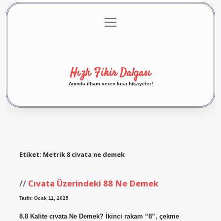
menüyü
Anasayfa
Gizlilik Politikası
Yasal Uyarı
aç
Hakkımızda
Hızlı Fikir Dalgası
Anında ilham veren kısa hikayeler!
Etiket:
Metrik 8 civata ne demek
Cıvata Üzerindeki 88 Ne Demek
Tarih: Ocak 11, 2025
8.8 Kalite cıvata Ne Demek? İkinci rakam “8”, çekme