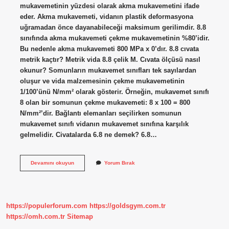
mukavemetinin yüzdesi olarak akma mukavemetini ifade
eder. Akma mukavemeti, vidanın plastik deformasyona
uğramadan önce dayanabileceği maksimum gerilimdir. 8.8
sınıfında akma mukavemeti çekme mukavemetinin %80’idir.
Bu nedenle akma mukavemeti 800 MPa x 0’dır. 8.8 cıvata
metrik kaçtır? Metrik vida 8.8 çelik M. Cıvata ölçüsü nasıl
okunur? Somunların mukavemet sınıfları tek sayılardan
oluşur ve vida malzemesinin çekme mukavemetinin
1/100’ünü N/mm² olarak gösterir. Örneğin, mukavemet sınıfı
8 olan bir somunun çekme mukavemeti: 8 x 100 = 800
N/mm²’dir. Bağlantı elemanları seçilirken somunun
mukavemet sınıfı vidanın mukavemet sınıfına karşılık
gelmelidir. Civatalarda 6.8 ne demek? 6.8…
Cıvata
Devamını okuyun
Yorum Bırak
Üzerindeki
88
Ne
Demek
https://populerforum.com
https://goldsgym.com.tr
https://omh.com.tr
Sitemap