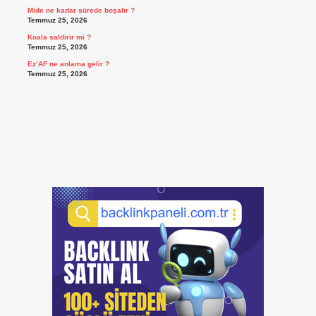
Mide ne kadar sürede boşalır ?
Temmuz 25, 2026
Koala saldirir mi ?
Temmuz 25, 2026
Ez’AF ne anlama gelir ?
Temmuz 25, 2026