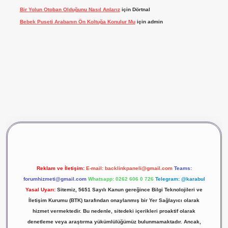
Bir Yolun Otoban Olduğunu Nasıl Anlarız
için
Dörtnal
Bebek Puseti Arabanın Ön Koltuğa Konulur Mu
için
admin
ş
vdcasino giriş
betexper
Reklam ve İletişim:
E-mail:
backlinkpaneli@gmail.com
Teams:
forumhizmeti@gmail.com
Whatsapp: 0262 606 0 726
Telegram: @karabul
Yasal Uyarı:
Sitemiz, 5651 Sayılı Kanun gereğince Bilgi Teknolojileri ve
İletişim Kurumu (BTK) tarafından onaylanmış bir Yer Sağlayıcı olarak
hizmet vermektedir. Bu nedenle, sitedeki içerikleri proaktif olarak
denetleme veya araştırma yükümlülüğümüz bulunmamaktadır. Ancak,