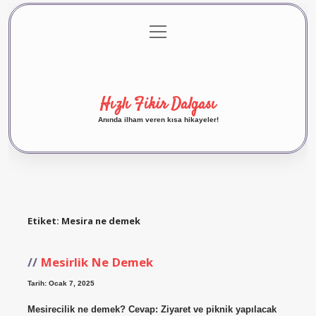
menüyü
Anasayfa
Gizlilik Politikası
Yasal Uyarı
aç
Hakkımızda
Hızlı Fikir Dalgası
Anında ilham veren kısa hikayeler!
Etiket:
Mesira ne demek
Mesirlik Ne Demek
Tarih: Ocak 7, 2025
Mesirecilik ne demek? Cevap: Ziyaret ve piknik yapılacak