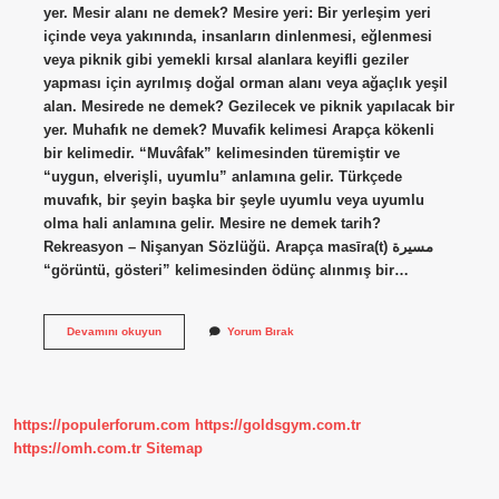
yer. Mesir alanı ne demek? Mesire yeri: Bir yerleşim yeri
içinde veya yakınında, insanların dinlenmesi, eğlenmesi
veya piknik gibi yemekli kırsal alanlara keyifli geziler
yapması için ayrılmış doğal orman alanı veya ağaçlık yeşil
alan. Mesirede ne demek? Gezilecek ve piknik yapılacak bir
yer. Muhafık ne demek? Muvafik kelimesi Arapça kökenli
bir kelimedir. “Muvâfak” kelimesinden türemiştir ve
“uygun, elverişli, uyumlu” anlamına gelir. Türkçede
muvafık, bir şeyin başka bir şeyle uyumlu veya uyumlu
olma hali anlamına gelir. Mesire ne demek tarih?
Rekreasyon – Nişanyan Sözlüğü. Arapça masīra(t) مسيرة
“görüntü, gösteri” kelimesinden ödünç alınmış bir…
Mesirlik
Devamını okuyun
Yorum Bırak
Ne
Demek
https://populerforum.com
https://goldsgym.com.tr
https://omh.com.tr
Sitemap