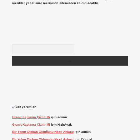
içerikler yasal süre içerisinde sitemizden kaldırılacaktır.
Arama
Son yorumlar
Granit Kaplama Çizilir Mi
için
admin
Granit Kaplama Çizilir Mi
için
HızlıAyak
Bir Yolun Otoban Olduğunu Nasıl Anlarız
için
admin
Bir Yolun Otoban Olduğunu Nasıl Anlarız
için
Dörtnal