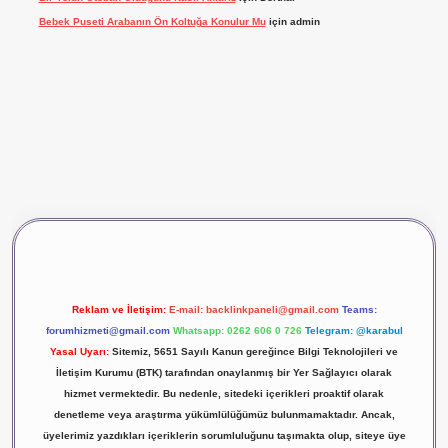
Bebek Puseti Arabanın Ön Koltuğa Konulur Mu
için
admin
vdcasino giriş
betexper
Reklam ve İletişim:
E-mail:
backlinkpaneli@gmail.com
Teams:
forumhizmeti@gmail.com
Whatsapp: 0262 606 0 726
Telegram: @karabul
Yasal Uyarı:
Sitemiz, 5651 Sayılı Kanun gereğince Bilgi Teknolojileri ve
İletişim Kurumu (BTK) tarafından onaylanmış bir Yer Sağlayıcı olarak
hizmet vermektedir. Bu nedenle, sitedeki içerikleri proaktif olarak
denetleme veya araştırma yükümlülüğümüz bulunmamaktadır. Ancak,
üyelerimiz yazdıkları içeriklerin sorumluluğunu taşımakta olup, siteye üye