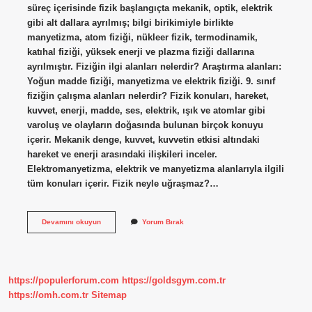
süreç içerisinde fizik başlangıçta mekanik, optik, elektrik
gibi alt dallara ayrılmış; bilgi birikimiyle birlikte
manyetizma, atom fiziği, nükleer fizik, termodinamik,
katıhal fiziği, yüksek enerji ve plazma fiziği dallarına
ayrılmıştır. Fiziğin ilgi alanları nelerdir? Araştırma alanları:
Yoğun madde fiziği, manyetizma ve elektrik fiziği. 9. sınıf
fiziğin çalışma alanları nelerdir? Fizik konuları, hareket,
kuvvet, enerji, madde, ses, elektrik, ışık ve atomlar gibi
varoluş ve olayların doğasında bulunan birçok konuyu
içerir. Mekanik denge, kuvvet, kuvvetin etkisi altındaki
hareket ve enerji arasındaki ilişkileri inceler.
Elektromanyetizma, elektrik ve manyetizma alanlarıyla ilgili
tüm konuları içerir. Fizik neyle uğraşmaz?…
Kimya
Devamını okuyun
Yorum Bırak
Fiziğin
Alt
Dalı
Mı
https://populerforum.com
https://goldsgym.com.tr
https://omh.com.tr
Sitemap