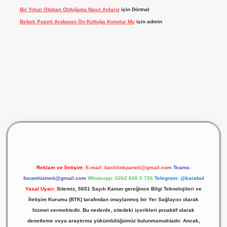
Bir Yolun Otoban Olduğunu Nasıl Anlarız
için
Dörtnal
Bebek Puseti Arabanın Ön Koltuğa Konulur Mu
için
admin
vdcasino giriş
betexper
Reklam ve İletişim:
E-mail:
backlinkpaneli@gmail.com
Teams:
forumhizmeti@gmail.com
Whatsapp: 0262 606 0 726
Telegram: @karabul
Yasal Uyarı:
Sitemiz, 5651 Sayılı Kanun gereğince Bilgi Teknolojileri ve
İletişim Kurumu (BTK) tarafından onaylanmış bir Yer Sağlayıcı olarak
hizmet vermektedir. Bu nedenle, sitedeki içerikleri proaktif olarak
denetleme veya araştırma yükümlülüğümüz bulunmamaktadır. Ancak,