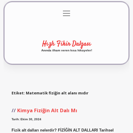
menüyü
Anasayfa
Gizlilik Politikası
Yasal Uyarı
aç
Hakkımızda
Hızlı Fikir Dalgası
Anında ilham veren kısa hikayeler!
Etiket:
Matematik fiziğin alt alanı mıdır
Kimya Fiziğin Alt Dalı Mı
Tarih: Ekim 30, 2024
Fizik alt dalları nelerdir? FİZİĞİN ALT DALLARI Tarihsel