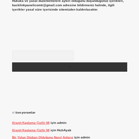
Hukuka ve yasal düzenlemelere aykırı olduğunu düşündüğünüz içerikleri,
backlinkpanelicomtr@gmail.com
adresine bildirmeniz halinde, ilgili
içerikler yasal süre içerisinde sitemizden kaldırılacaktır.
Arama
Son yorumlar
Granit Kaplama Çizilir Mi
için
admin
Granit Kaplama Çizilir Mi
için
HızlıAyak
Bir Yolun Otoban Olduğunu Nasıl Anlarız
için
admin