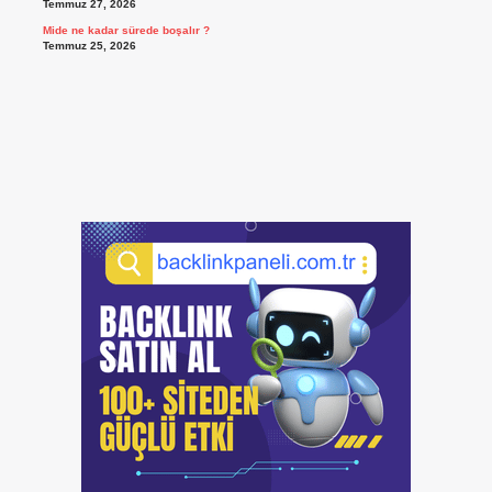
Temmuz 27, 2026
Mide ne kadar sürede boşalır ?
Temmuz 25, 2026