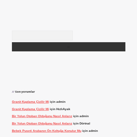
Arama
Son yorumlar
Granit Kaplama Çizilir Mi
için
admin
Granit Kaplama Çizilir Mi
için
HızlıAyak
Bir Yolun Otoban Olduğunu Nasıl Anlarız
için
admin
Bir Yolun Otoban Olduğunu Nasıl Anlarız
için
Dörtnal
Bebek Puseti Arabanın Ön Koltuğa Konulur Mu
için
admin