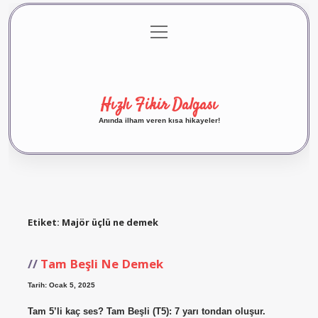
menüyü
Anasayfa
Gizlilik Politikası
Yasal Uyarı
aç
Hakkımızda
Hızlı Fikir Dalgası
Anında ilham veren kısa hikayeler!
Etiket:
Majör üçlü ne demek
Tam Beşli Ne Demek
Tarih: Ocak 5, 2025
Tam 5’li kaç ses? Tam Beşli (T5): 7 yarı tondan oluşur.