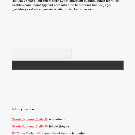
Hukuka ve yasal düzenlemelere aykırı olduğunu düşündüğünüz içerikleri,
backlinkpanelicomtr@gmail.com
adresine bildirmeniz halinde, ilgili
içerikler yasal süre içerisinde sitemizden kaldırılacaktır.
Arama
Son yorumlar
Granit Kaplama Çizilir Mi
için
admin
Granit Kaplama Çizilir Mi
için
HızlıAyak
Bir Yolun Otoban Olduğunu Nasıl Anlarız
için
admin