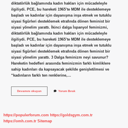
diktatörlük bağlamında kadın hakları için mücadeleyle
ilgiliydi. PCE, bu hareketi 1965’te MDM ile desteklemeye
başladı ve kadınlar için dayanışma inşa etmek ve tutuklu
siyasi figürleri desteklemek etrafında dönen feminist bir
siyasi yönelim yarattı. İkinci dalga İspanyol feminizmi,
diktatörlük bağlamında kadın hakları için mücadeleyle
ilgiliydi. PCE, bu hareketi 1965’te MDM ile desteklemeye
başladı ve kadınlar için dayanışma inşa etmek ve tutuklu
siyasi figürleri desteklemek etrafında dönen feminist bir
siyasi yönelim yarattı. 3 Dalga feminizm neyi savunur?
Hareketin hedefleri arasında feminizmin farklı kimliklere
sahip kadınları da kapsayacak şekilde genişletilmesi ve
“kadınların farklı ten renklerine,…
2
Devamını okuyun
Yorum Bırak
Dalga
Feminizm
Neyi
Savunur
https://populerforum.com
https://goldsgym.com.tr
https://omh.com.tr
Sitemap