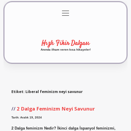
menüyü
Anasayfa
Gizlilik Politikası
Yasal Uyarı
aç
Hakkımızda
Hızlı Fikir Dalgası
Anında ilham veren kısa hikayeler!
Etiket:
Liberal feminizm neyi savunur
2 Dalga Feminizm Neyi Savunur
Tarih: Aralık 19, 2024
2 Dalga feminizm Nedir? İkinci dalga İspanyol feminizmi,