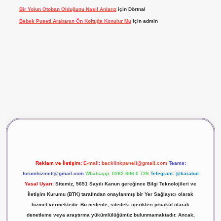
Bir Yolun Otoban Olduğunu Nasıl Anlarız
için
Dörtnal
Bebek Puseti Arabanın Ön Koltuğa Konulur Mu
için
admin
vdcasino giriş
betexper
Reklam ve İletişim:
E-mail:
backlinkpaneli@gmail.com
Teams:
forumhizmeti@gmail.com
Whatsapp: 0262 606 0 726
Telegram: @karabul
Yasal Uyarı:
Sitemiz, 5651 Sayılı Kanun gereğince Bilgi Teknolojileri ve
İletişim Kurumu (BTK) tarafından onaylanmış bir Yer Sağlayıcı olarak
hizmet vermektedir. Bu nedenle, sitedeki içerikleri proaktif olarak
denetleme veya araştırma yükümlülüğümüz bulunmamaktadır. Ancak,