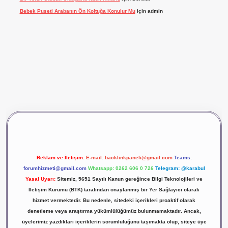
Bebek Puseti Arabanın Ön Koltuğa Konulur Mu
için
admin
vdcasino giriş
betexper
Reklam ve İletişim:
E-mail:
backlinkpaneli@gmail.com
Teams:
forumhizmeti@gmail.com
Whatsapp: 0262 606 0 726
Telegram: @karabul
Yasal Uyarı:
Sitemiz, 5651 Sayılı Kanun gereğince Bilgi Teknolojileri ve
İletişim Kurumu (BTK) tarafından onaylanmış bir Yer Sağlayıcı olarak
hizmet vermektedir. Bu nedenle, sitedeki içerikleri proaktif olarak
denetleme veya araştırma yükümlülüğümüz bulunmamaktadır. Ancak,
üyelerimiz yazdıkları içeriklerin sorumluluğunu taşımakta olup, siteye üye