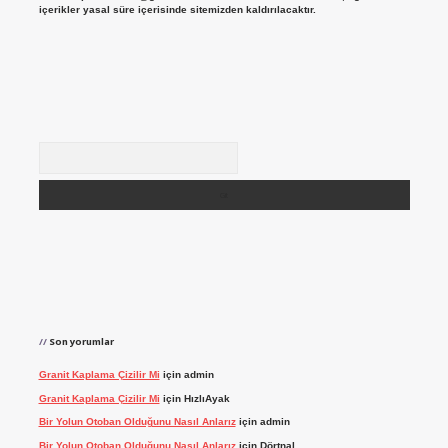
içerikler yasal süre içerisinde sitemizden kaldırılacaktır.
Arama
Son yorumlar
Granit Kaplama Çizilir Mi
için
admin
Granit Kaplama Çizilir Mi
için
HızlıAyak
Bir Yolun Otoban Olduğunu Nasıl Anlarız
için
admin
Bir Yolun Otoban Olduğunu Nasıl Anlarız
için
Dörtnal