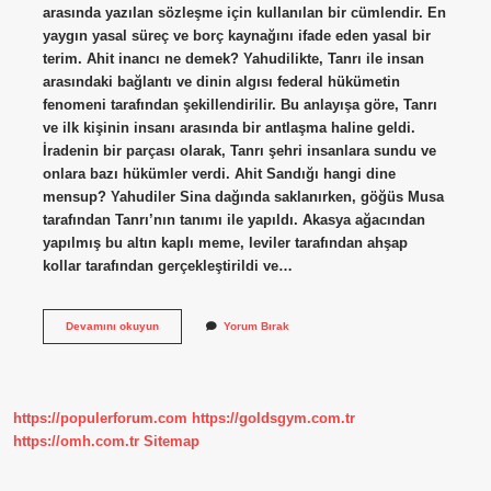
arasında yazılan sözleşme için kullanılan bir cümlendir. En
yaygın yasal süreç ve borç kaynağını ifade eden yasal bir
terim. Ahit inancı ne demek? Yahudilikte, Tanrı ile insan
arasındaki bağlantı ve dinin algısı federal hükümetin
fenomeni tarafından şekillendirilir. Bu anlayışa göre, Tanrı
ve ilk kişinin insanı arasında bir antlaşma haline geldi.
İradenin bir parçası olarak, Tanrı şehri insanlara sundu ve
onlara bazı hükümler verdi. Ahit Sandığı hangi dine
mensup? Yahudiler Sina dağında saklanırken, göğüs Musa
tarafından Tanrı’nın tanımı ile yapıldı. Akasya ağacından
yapılmış bu altın kaplı meme, leviler tarafından ahşap
kollar tarafından gerçekleştirildi ve…
Dinde
Devamını okuyun
Yorum Bırak
Ahit
Ne
Demek
https://populerforum.com
https://goldsgym.com.tr
https://omh.com.tr
Sitemap