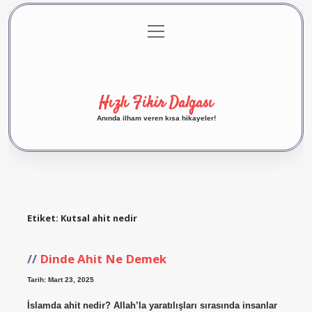
menüyü
Anasayfa
Gizlilik Politikası
Yasal Uyarı
aç
Hakkımızda
Hızlı Fikir Dalgası
Anında ilham veren kısa hikayeler!
Etiket:
Kutsal ahit nedir
Dinde Ahit Ne Demek
Tarih: Mart 23, 2025
İslamda ahit nedir? Allah’la yaratılışları sırasında insanlar