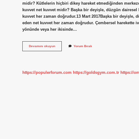
midir? Kütlelerin hiçbiri dikey hareket etmediğinden merkez
kuvvet net kuvvet midir? Başka bir deyişle, düzgün dairesel 
kuvvet her zaman doğrudur.13 Mart 2017Başka bir deyişle, dü
eden net kuvvet her zaman doğrudur. Çembersel harekette iv
yönünde veya her ikisinde…
Merkezcil
Devamını okuyun
Yorum Bırak
Kuvvet
Sabit
Midir
https://populerforum.com
https://goldsgym.com.tr
https://o