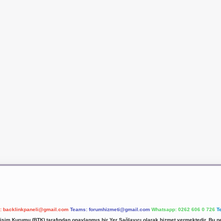
l:
backlinkpaneli@gmail.com
Teams:
forumhizmeti@gmail.com
Whatsapp: 0262 606 0 726
T
etişim Kurumu (BTK) tarafından onaylanmış bir Yer Sağlayıcı olarak hizmet vermektedir. Bu ne