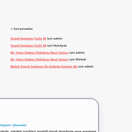
Son yorumlar
Granit Kaplama Çizilir Mi
için
admin
Granit Kaplama Çizilir Mi
için
HızlıAyak
Bir Yolun Otoban Olduğunu Nasıl Anlarız
için
admin
Bir Yolun Otoban Olduğunu Nasıl Anlarız
için
Dörtnal
Bebek Puseti Arabanın Ön Koltuğa Konulur Mu
için
admin
elegram: @karabul
denle, sitedeki içerikleri proaktif olarak denetleme veya araştırma