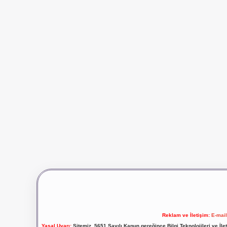
Reklam ve İletişim:
E-mai
Yasal Uyarı:
Sitemiz, 5651 Sayılı Kanun gereğince Bilgi Teknolojileri ve İl