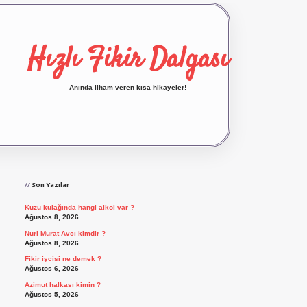
Hızlı Fikir Dalgası
Anında ilham veren kısa hikayeler!
Sidebar
ilbet yeni giriş
ilbet giriş
vdcasino giriş
betexp
Son Yazılar
Kuzu kulağında hangi alkol var ?
Ağustos 8, 2026
Nuri Murat Avcı kimdir ?
Ağustos 8, 2026
Fikir işcisi ne demek ?
Ağustos 6, 2026
Azimut halkası kimin ?
Ağustos 5, 2026