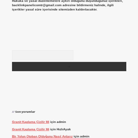
Hukuka ve yasal düzenlemelere aykırı olduğunu düşündüğünüz içerikleri,
backlinkpanelicomtr@gmail.com
adresine bildirmeniz halinde, ilgili
içerikler yasal süre içerisinde sitemizden kaldırılacaktır.
Arama
Son yorumlar
Granit Kaplama Çizilir Mi
için
admin
Granit Kaplama Çizilir Mi
için
HızlıAyak
Bir Yolun Otoban Olduğunu Nasıl Anlarız
için
admin