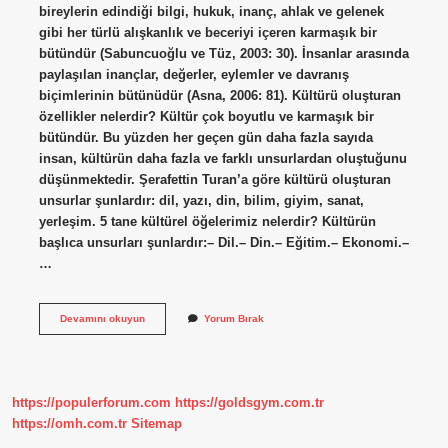
bireylerin edindiği bilgi, hukuk, inanç, ahlak ve gelenek
gibi her türlü alışkanlık ve beceriyi içeren karmaşık bir
bütündür (Sabuncuoğlu ve Tüz, 2003: 30). İnsanlar arasında
paylaşılan inançlar, değerler, eylemler ve davranış
biçimlerinin bütünüdür (Asna, 2006: 81). Kültürü oluşturan
özellikler nelerdir? Kültür çok boyutlu ve karmaşık bir
bütündür. Bu yüzden her geçen gün daha fazla sayıda
insan, kültürün daha fazla ve farklı unsurlardan oluştuğunu
düşünmektedir. Şerafettin Turan’a göre kültürü oluşturan
unsurlar şunlardır: dil, yazı, din, bilim, giyim, sanat,
yerleşim. 5 tane kültürel öğelerimiz nelerdir? Kültürün
başlıca unsurları şunlardır:– Dil.– Din.– Eğitim.– Ekonomi.–
…
Kültürün
Devamını okuyun
Yorum Bırak
Özellikleri
Nelerdir
5
Tane
https://populerforum.com
https://goldsgym.com.tr
https://omh.com.tr
Sitemap