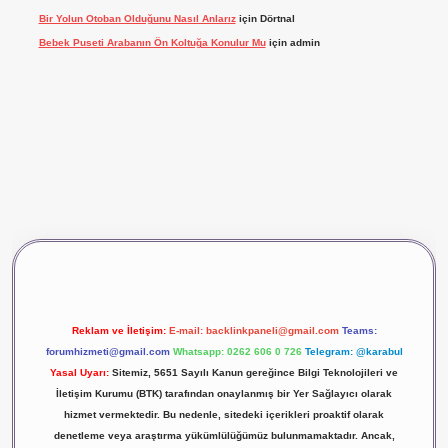
Bir Yolun Otoban Olduğunu Nasıl Anlarız
için
Dörtnal
Bebek Puseti Arabanın Ön Koltuğa Konulur Mu
için
admin
ş
vdcasino giriş
betexper
Reklam ve İletişim:
E-mail:
backlinkpaneli@gmail.com
Teams:
forumhizmeti@gmail.com
Whatsapp: 0262 606 0 726
Telegram: @karabul
Yasal Uyarı:
Sitemiz, 5651 Sayılı Kanun gereğince Bilgi Teknolojileri ve
İletişim Kurumu (BTK) tarafından onaylanmış bir Yer Sağlayıcı olarak
hizmet vermektedir. Bu nedenle, sitedeki içerikleri proaktif olarak
denetleme veya araştırma yükümlülüğümüz bulunmamaktadır. Ancak,