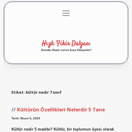
menüyü
Anasayfa
Gizlilik Politikası
Yasal Uyarı
aç
Hakkımızda
Hızlı Fikir Dalgası
Anında ilham veren kısa hikayeler!
Etiket:
Kültür nedir 7 sınıf
Kültürün Özellikleri Nelerdir 5 Tane
Tarih: Nisan 5, 2025
Kültür nedir 5 madde? Kültür, bir toplumun üyesi olarak