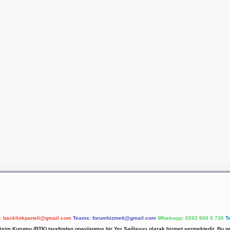
l:
backlinkpaneli@gmail.com
Teams:
forumhizmeti@gmail.com
Whatsapp: 0262 606 0 726
T
etişim Kurumu (BTK) tarafından onaylanmış bir Yer Sağlayıcı olarak hizmet vermektedir. Bu ne