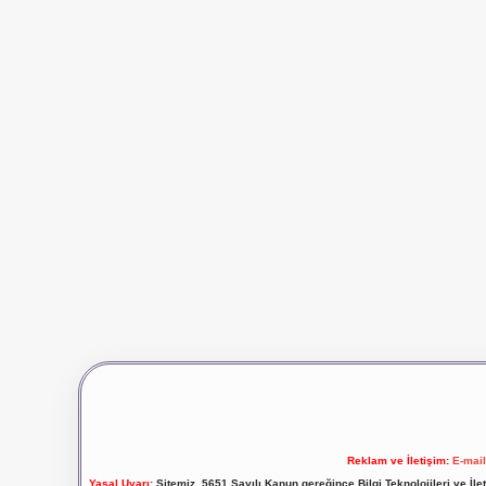
Reklam ve İletişim:
E-mai
Yasal Uyarı:
Sitemiz, 5651 Sayılı Kanun gereğince Bilgi Teknolojileri ve İl