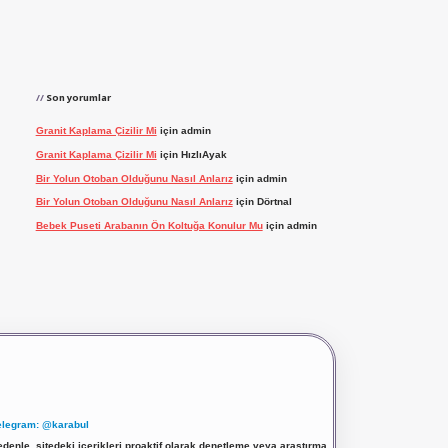
Son yorumlar
Granit Kaplama Çizilir Mi
için
admin
Granit Kaplama Çizilir Mi
için
HızlıAyak
Bir Yolun Otoban Olduğunu Nasıl Anlarız
için
admin
Bir Yolun Otoban Olduğunu Nasıl Anlarız
için
Dörtnal
Bebek Puseti Arabanın Ön Koltuğa Konulur Mu
için
admin
elegram: @karabul
denle, sitedeki içerikleri proaktif olarak denetleme veya araştırma