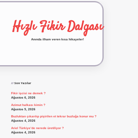
Hızlı Fikir Dalgası
Anında ilham veren kısa hikayeler!
Sidebar
ilbet yeni giriş
ilbet giriş
vdcasino giriş
betexp
Son Yazılar
Fikir işcisi ne demek ?
Ağustos 6, 2026
Azimut halkası kimin ?
Ağustos 5, 2026
Buzluktan çıkarılıp pişirilen et tekrar buzluğa konur mu ?
Ağustos 4, 2026
Ariel Türkiye’de nerede üretiliyor ?
Ağustos 4, 2026