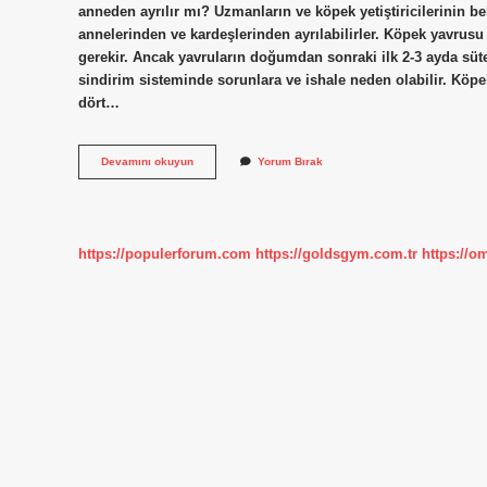
anneden ayrılır mı? Uzmanların ve köpek yetiştiricilerinin be
annelerinden ve kardeşlerinden ayrılabilirler. Köpek yavrusu 
gerekir. Ancak yavruların doğumdan sonraki ilk 2-3 ayda süt
sindirim sisteminde sorunlara ve ishale neden olabilir. Köp
dört…
Alman
Devamını okuyun
Yorum Bırak
Kurdu
Ne
Zaman
Sütten
Kesilir
https://populerforum.com
https://goldsgym.com.tr
https://o