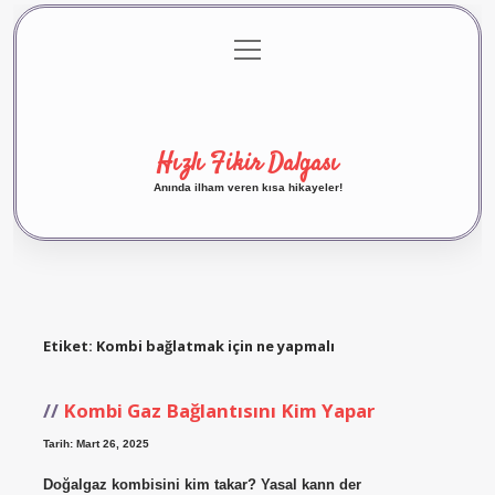
menüyü
Anasayfa
Gizlilik Politikası
Yasal Uyarı
aç
Hakkımızda
Hızlı Fikir Dalgası
Anında ilham veren kısa hikayeler!
Etiket:
Kombi bağlatmak için ne yapmalı
Kombi Gaz Bağlantısını Kim Yapar
Tarih: Mart 26, 2025
Doğalgaz kombisini kim takar? Yasal kann der