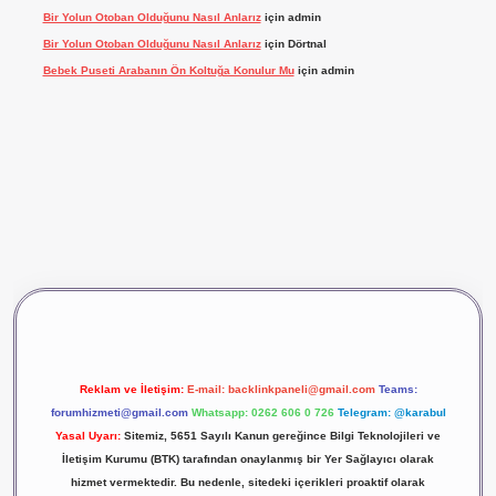
Bir Yolun Otoban Olduğunu Nasıl Anlarız
için
admin
Bir Yolun Otoban Olduğunu Nasıl Anlarız
için
Dörtnal
Bebek Puseti Arabanın Ön Koltuğa Konulur Mu
için
admin
vdcasino giriş
betexper
Reklam ve İletişim:
E-mail:
backlinkpaneli@gmail.com
Teams:
forumhizmeti@gmail.com
Whatsapp: 0262 606 0 726
Telegram: @karabul
Yasal Uyarı:
Sitemiz, 5651 Sayılı Kanun gereğince Bilgi Teknolojileri ve
İletişim Kurumu (BTK) tarafından onaylanmış bir Yer Sağlayıcı olarak
hizmet vermektedir. Bu nedenle, sitedeki içerikleri proaktif olarak