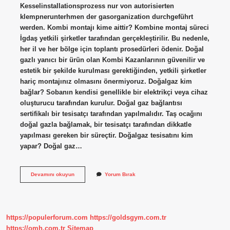
Kesselinstallationsprozess nur von autorisierten
klempnerunterhmen der gasorganization durchgeführt
werden. Kombi montajı kime aittir? Kombine montaj süreci
İgdaş yetkili şirketler tarafından gerçekleştirilir. Bu nedenle,
her il ve her bölge için toplantı prosedürleri ödenir. Doğal
gazlı yanıcı bir ürün olan Kombi Kazanlarının güvenilir ve
estetik bir şekilde kurulması gerektiğinden, yetkili şirketler
hariç montajınız olmasını önermiyoruz. Doğalgaz kim
bağlar? Sobanın kendisi genellikle bir elektrikçi veya cihaz
oluşturucu tarafından kurulur. Doğal gaz bağlantısı
sertifikalı bir tesisatçı tarafından yapılmalıdır. Taş ocağını
doğal gazla bağlamak, bir tesisatçı tarafından dikkatle
yapılması gereken bir süreçtir. Doğalgaz tesisatını kim
yapar? Doğal gaz…
Kombi
Devamını okuyun
Yorum Bırak
Gaz
Bağlantısını
Kim
Yapar
https://populerforum.com
https://goldsgym.com.tr
https://omh.com.tr
Sitemap