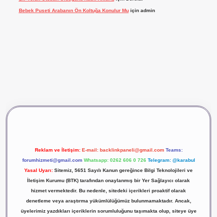
Bebek Puseti Arabanın Ön Koltuğa Konulur Mu
için
admin
vdcasino giriş
betexper
Reklam ve İletişim:
E-mail:
backlinkpaneli@gmail.com
Teams:
forumhizmeti@gmail.com
Whatsapp: 0262 606 0 726
Telegram: @karabul
Yasal Uyarı:
Sitemiz, 5651 Sayılı Kanun gereğince Bilgi Teknolojileri ve
İletişim Kurumu (BTK) tarafından onaylanmış bir Yer Sağlayıcı olarak
hizmet vermektedir. Bu nedenle, sitedeki içerikleri proaktif olarak
denetleme veya araştırma yükümlülüğümüz bulunmamaktadır. Ancak,
üyelerimiz yazdıkları içeriklerin sorumluluğunu taşımakta olup, siteye üye