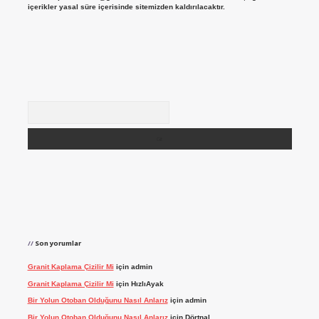
içerikler yasal süre içerisinde sitemizden kaldırılacaktır.
Arama
Son yorumlar
Granit Kaplama Çizilir Mi
için
admin
Granit Kaplama Çizilir Mi
için
HızlıAyak
Bir Yolun Otoban Olduğunu Nasıl Anlarız
için
admin
Bir Yolun Otoban Olduğunu Nasıl Anlarız
için
Dörtnal