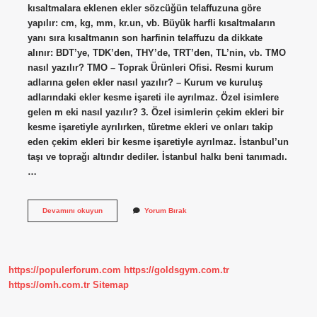
kısaltmalara eklenen ekler sözcüğün telaffuzuna göre
yapılır: cm, kg, mm, kr.un, vb. Büyük harfli kısaltmaların
yanı sıra kısaltmanın son harfinin telaffuzu da dikkate
alınır: BDT’ye, TDK’den, THY’de, TRT’den, TL’nin, vb. TMO
nasıl yazılır? TMO – Toprak Ürünleri Ofisi. Resmi kurum
adlarına gelen ekler nasıl yazılır? – Kurum ve kuruluş
adlarındaki ekler kesme işareti ile ayrılmaz. Özel isimlere
gelen m eki nasıl yazılır? 3. Özel isimlerin çekim ekleri bir
kesme işaretiyle ayrılırken, türetme ekleri ve onları takip
eden çekim ekleri bir kesme işaretiyle ayrılmaz. İstanbul’un
taşı ve toprağı altındır dediler. İstanbul halkı beni tanımadı.
…
Tmo
Devamını okuyun
Yorum Bırak
Ya
Gelen
Ekler
Nasıl
Yazılır
https://populerforum.com
https://goldsgym.com.tr
https://omh.com.tr
Sitemap