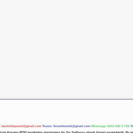
l:
backlinkpaneli@gmail.com
Teams:
forumhizmeti@gmail.com
Whatsapp: 0262 606 0 726
T
etişim Kurumu (BTK) tarafından onaylanmış bir Yer Sağlayıcı olarak hizmet vermektedir. Bu ne