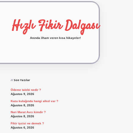
Hızlı Fikir Dalgası
Anında ilham veren kısa hikayeler!
Sidebar
ilbet yeni giriş
ilbet giriş
vdcasino giriş
betexp
Son Yazılar
Ödeme talebi nedir ?
Ağustos 9, 2026
Kuzu kulağında hangi alkol var ?
Ağustos 8, 2026
Nuri Murat Avcı kimdir ?
Ağustos 8, 2026
Fikir işcisi ne demek ?
Ağustos 6, 2026