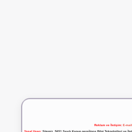
Reklam ve İletişim:
E-mai
Yasal Uyarı:
Sitemiz, 5651 Sayılı Kanun gereğince Bilgi Teknolojileri ve İl