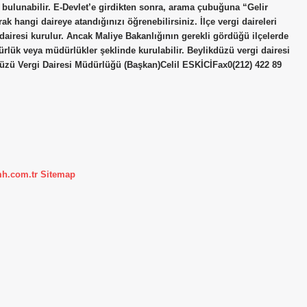
 bulunabilir. E-Devlet’e girdikten sonra, arama çubuğuna “Gelir
k hangi daireye atandığınızı öğrenebilirsiniz. İlçe vergi daireleri
 dairesi kurulur. Ancak Maliye Bakanlığının gerekli gördüğü ilçelerde
dürlük veya müdürlükler şeklinde kurulabilir. Beylikdüzü vergi dairesi
zü Vergi Dairesi Müdürlüğü (Başkan)Celil ESKİCİFax0(212) 422 89
mh.com.tr
Sitemap