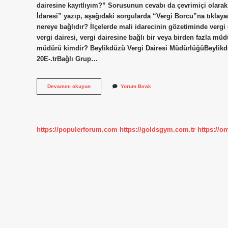
dairesine kayıtlıyım?” Sorusunun cevabı da çevrimiçi olarak
İdaresi” yazıp, aşağıdaki sorgularda “Vergi Borcu”na tıklayara
nereye bağlıdır? İlçelerde mali idarecinin gözetiminde vergi
vergi dairesi, vergi dairesine bağlı bir veya birden fazla mü
müdürü kimdir? Beylikdüzü Vergi Dairesi MüdürlüğüBeylikdü
20E-.trBağlı Grup…
Beylikdüzü
Devamını okuyun
Yorum Bırak
Vergi
Dairesi
Nereye
Bağlı
https://populerforum.com
https://goldsgym.com.tr
https://o