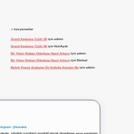
Son yorumlar
Granit Kaplama Çizilir Mi
için
admin
Granit Kaplama Çizilir Mi
için
HızlıAyak
Bir Yolun Otoban Olduğunu Nasıl Anlarız
için
admin
Bir Yolun Otoban Olduğunu Nasıl Anlarız
için
Dörtnal
Bebek Puseti Arabanın Ön Koltuğa Konulur Mu
için
admin
elegram: @karabul
denle, sitedeki içerikleri proaktif olarak denetleme veya araştırma