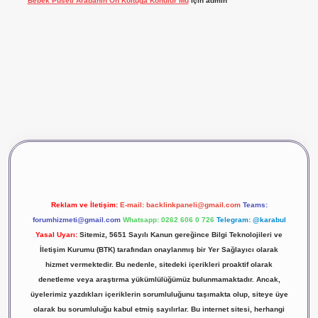
Bebek Puseti Arabanın Ön Koltuğa Konulur Mu
için
admin
iş
vdcasino giriş
betexper
Reklam ve İletişim:
E-mail:
backlinkpaneli@gmail.com
Teams:
forumhizmeti@gmail.com
Whatsapp: 0262 606 0 726
Telegram: @karabul
Yasal Uyarı:
Sitemiz, 5651 Sayılı Kanun gereğince Bilgi Teknolojileri ve
İletişim Kurumu (BTK) tarafından onaylanmış bir Yer Sağlayıcı olarak
hizmet vermektedir. Bu nedenle, sitedeki içerikleri proaktif olarak
denetleme veya araştırma yükümlülüğümüz bulunmamaktadır. Ancak,
üyelerimiz yazdıkları içeriklerin sorumluluğunu taşımakta olup, siteye üye
olarak bu sorumluluğu kabul etmiş sayılırlar. Bu internet sitesi, herhangi