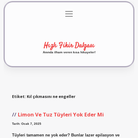
menüyü
Anasayfa
Gizlilik Politikası
Yasal Uyarı
aç
Hakkımızda
Hızlı Fikir Dalgası
Anında ilham veren kısa hikayeler!
Etiket:
Kıl çıkmasını ne engeller
Limon Ve Tuz Tüyleri Yok Eder Mi
Tarih: Ocak 7, 2025
Tüyleri tamamen ne yok eder? Bunlar lazer epilasyon ve