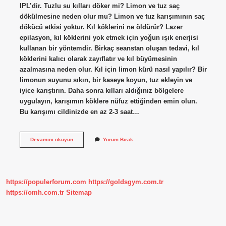
IPL’dir. Tuzlu su kılları döker mi? Limon ve tuz saç
dökülmesine neden olur mu? Limon ve tuz karışımının saç
dökücü etkisi yoktur. Kıl köklerini ne öldürür? Lazer
epilasyon, kıl köklerini yok etmek için yoğun ışık enerjisi
kullanan bir yöntemdir. Birkaç seanstan oluşan tedavi, kıl
köklerini kalıcı olarak zayıflatır ve kıl büyümesinin
azalmasına neden olur. Kıl için limon kürü nasıl yapılır? Bir
limonun suyunu sıkın, bir kaseye koyun, tuz ekleyin ve
iyice karıştırın. Daha sonra kılları aldığınız bölgelere
uygulayın, karışımın köklere nüfuz ettiğinden emin olun.
Bu karışımı cildinizde en az 2-3 saat…
Limon
Devamını okuyun
Yorum Bırak
Ve
Tuz
Tüyleri
Yok
Eder
https://populerforum.com
https://goldsgym.com.tr
Mi
https://omh.com.tr
Sitemap