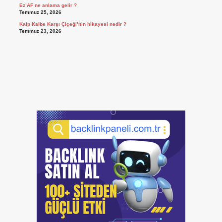
Ez’AF ne anlama gelir ?
Temmuz 25, 2026
Kalp Kalbe Karşı Çiçeği’nin hikayesi nedir ?
Temmuz 23, 2026