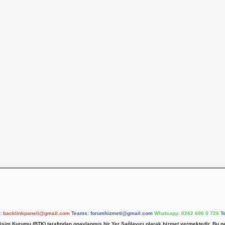
l:
backlinkpaneli@gmail.com
Teams:
forumhizmeti@gmail.com
Whatsapp: 0262 606 0 726
T
etişim Kurumu (BTK) tarafından onaylanmış bir Yer Sağlayıcı olarak hizmet vermektedir. Bu ne