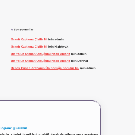
Son yorumlar
Granit Kaplama Çizilir Mi
için
admin
Granit Kaplama Çizilir Mi
için
HızlıAyak
Bir Yolun Otoban Olduğunu Nasıl Anlarız
için
admin
Bir Yolun Otoban Olduğunu Nasıl Anlarız
için
Dörtnal
Bebek Puseti Arabanın Ön Koltuğa Konulur Mu
için
admin
elegram: @karabul
denle, sitedeki içerikleri proaktif olarak denetleme veya araştırma