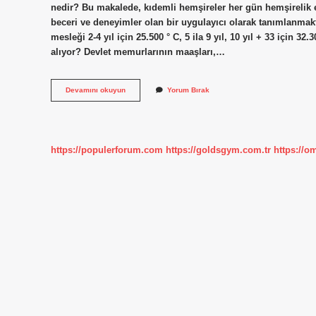
nedir? Bu makalede, kıdemli hemşireler her gün hemşirelik ek
beceri ve deneyimler olan bir uygulayıcı olarak tanımlanmak
mesleği 2-4 yıl için 25.500 ° C, 5 ila 9 yıl, 10 yıl + 33 için 
alıyor? Devlet memurlarının maaşları,…
Kıdemli
Devamını okuyun
Yorum Bırak
Hemşire
Ne
Kadar
Maaş
Alıyor
https://populerforum.com
https://goldsgym.com.tr
https://o