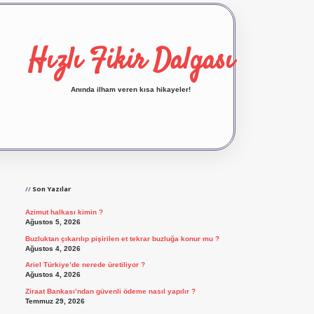
Hızlı Fikir Dalgası
Anında ilham veren kısa hikayeler!
Sidebar
ilbet yeni giriş
ilbet giriş
vdcasino giriş
betexp
Son Yazılar
Azimut halkası kimin ?
Ağustos 5, 2026
Buzluktan çıkarılıp pişirilen et tekrar buzluğa konur mu ?
Ağustos 4, 2026
Ariel Türkiye’de nerede üretiliyor ?
Ağustos 4, 2026
Ziraat Bankası’ndan güvenli ödeme nasıl yapılır ?
Temmuz 29, 2026