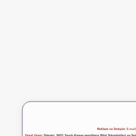
Reklam ve İletişim:
E-mai
Yasal Uyarı:
Sitemiz, 5651 Sayılı Kanun gereğince Bilgi Teknolojileri ve İl